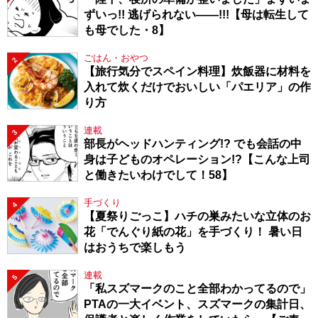
ずいっ!! 逃げられない――!!!【母は転生して
も母でした・8】
ごはん・おやつ
2
【旅行気分でスペイン料理】炊飯器に材料を
入れて炊くだけでおいしい「パエリア」の作
り方
連載
3
部長がヘッドハンティング!? でも会話の中
身は子どものオペレーション!?【こんな上司
と働きたいわけでして！58】
手づくり
4
【夏祭りごっこ】ハチの巣みたいな立体のお
花「でんぐり紙の花」を手づくり！ 暑い日
はおうちで楽しもう
連載
5
「私スズマークのこと全部わかってるので」
PTAの一大イベント、スズマークの集計日、