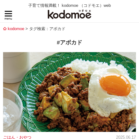
子育て情報満載！ kodomoe （コドモエ）web
kodomoe
タグ検索：アボカド
#アボカド
ごはん・おやつ
2025.06.17