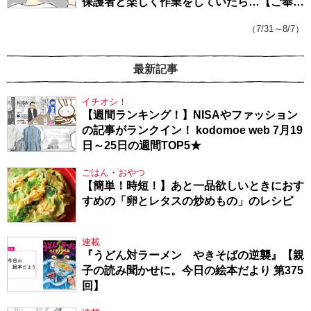
保護者と楽しく作業をしていたら…【ご奉仕
戦隊★PTA・19】
（7/31～8/7）
最新記事
イチオシ！
【週間ランキング！】NISAやファッション
の記事がランクイン！ kodomoe web 7月19
日～25日の週間TOP5★
ごはん・おやつ
【簡単！時短！】あと一品欲しいときにおす
すめの「卵とレタスの炒めもの」のレシピ
連載
『うどん対ラーメン やきそばの逆襲』【親
子の読み聞かせに。今日の絵本だより 第375
回】