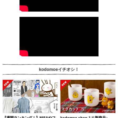
kodomoeイチオシ！
【週間ランキング！】NISAやフ
kodomoe shopより新商品♪