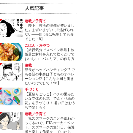
人気記事
連載／子育て
「陛下、寝所の準備が整いまし
た」まずいまずいっ!! 逃げられ
ない――!!!【母は転生しても母
でした・8】
ごはん・おやつ
【旅行気分でスペイン料理】炊
飯器に材料を入れて炊くだけで
おいしい「パエリア」の作り方
連載
部長がヘッドハンティング!? で
も会話の中身は子どものオペレ
ーション!?【こんな上司と働き
たいわけでして！58】
手づくり
【夏祭りごっこ】ハチの巣みた
いな立体のお花「でんぐり紙の
花」を手づくり！ 暑い日はおう
ちで楽しもう
連載／子育て
「私スズマークのこと全部わか
ってるので」PTAの一大イベン
ト、スズマークの集計日、保護
者と楽しく作業をしていたら…