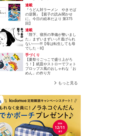
連載
『うどん対ラーメン やきそば
の逆襲』【親子の読み聞かせ
に。今日の絵本だより 第375
回】
連載
「陛下、寝所の準備が整いまし
た」まずいまずいっ!! 逃げられ
ない――!!!【母は転生しても母
でした・8】
手づくり
【夏祭りごっこで盛り上がろ
う！】紙皿やストローでフォト
プロップス風のおしゃれな「お
めん」の作り方
もっと見る