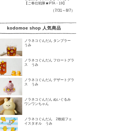
【ご奉仕戦隊★PTA・19】
（7/31～8/7）
kodomoe shop 人気商品
ノラネコぐんだん タンブラー
うみ
ノラネコぐんだん フロートグラ
ス うみ
ノラネコぐんだん デザートグラ
ス うみ
ノラネコぐんだん ぬいぐるみ
ワンワンちゃん
ノラネコぐんだん 2枚組フェ
イスタオル うみ