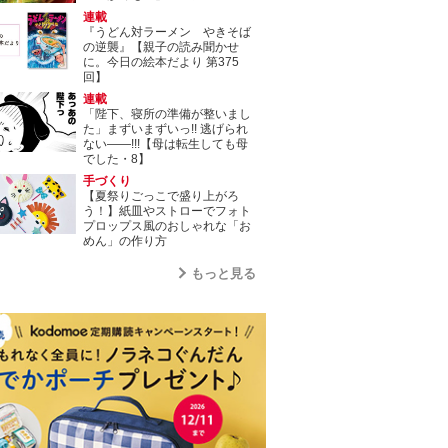
連載
『うどん対ラーメン やきそば
の逆襲』【親子の読み聞かせ
に。今日の絵本だより 第375
回】
連載
「陛下、寝所の準備が整いまし
た」まずいまずいっ!! 逃げられ
ない――!!!【母は転生しても母
でした・8】
手づくり
【夏祭りごっこで盛り上がろ
う！】紙皿やストローでフォト
プロップス風のおしゃれな「お
めん」の作り方
もっと見る