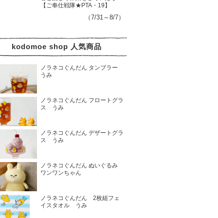
【ご奉仕戦隊★PTA・19】
（7/31～8/7）
kodomoe shop 人気商品
ノラネコぐんだん タンブラー
うみ
ノラネコぐんだん フロートグラ
ス うみ
ノラネコぐんだん デザートグラ
ス うみ
ノラネコぐんだん ぬいぐるみ
ワンワンちゃん
ノラネコぐんだん 2枚組フェ
イスタオル うみ