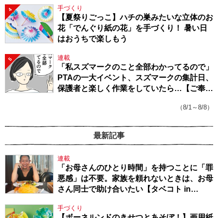
手づくり
4
【夏祭りごっこ】ハチの巣みたいな立体のお
花「でんぐり紙の花」を手づくり！ 暑い日
はおうちで楽しもう
連載
5
「私スズマークのこと全部わかってるので」
PTAの一大イベント、スズマークの集計日、
保護者と楽しく作業をしていたら…【ご奉仕
戦隊★PTA・19】
（8/1～8/8）
最新記事
連載
「お母さんのひとり時間」を持つことに「罪
悪感」は不要。家族を頼れないときは、お母
さん同士で助け合いたい【タベコト in
Berlin・130】
手づくり
【ボーネルンドのきせつとあそぼ！】画用紙