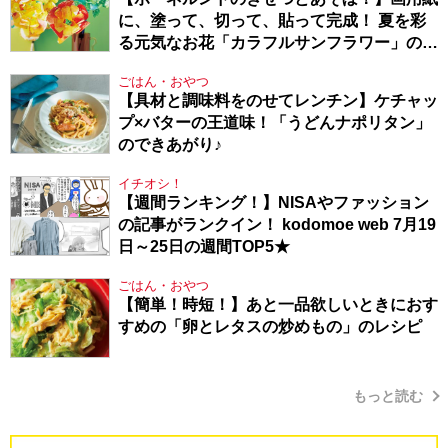
に、塗って、切って、貼って完成！ 夏を彩
る元気なお花「カラフルサンフラワー」の作
り方
ごはん・おやつ
【具材と調味料をのせてレンチン】ケチャッ
プ×バターの王道味！「うどんナポリタン」
のできあがり♪
イチオシ！
【週間ランキング！】NISAやファッション
の記事がランクイン！ kodomoe web 7月19
日～25日の週間TOP5★
ごはん・おやつ
【簡単！時短！】あと一品欲しいときにおす
すめの「卵とレタスの炒めもの」のレシピ
もっと読む