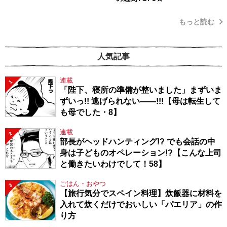
もっと読む
人気記事
連載
1
「陛下、寝所の準備が整いました」まずいま
ずいっ!! 逃げられない――!!!【母は転生して
も母でした・8】
連載
2
部長がヘッドハンティング!? でも会話の中
身は子どものオペレーション!?【こんな上司
と働きたいわけでして！58】
ごはん・おやつ
3
【旅行気分でスペイン料理】炊飯器に材料を
入れて炊くだけでおいしい「パエリア」の作
り方