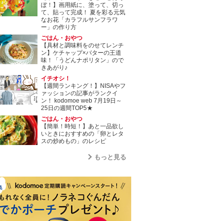
ぼ！】画用紙に、塗って、切っ
て、貼って完成！ 夏を彩る元気
なお花「カラフルサンフラワ
ー」の作り方
ごはん・おやつ
【具材と調味料をのせてレンチ
ン】ケチャップ×バターの王道
味！「うどんナポリタン」ので
きあがり♪
イチオシ！
【週間ランキング！】NISAやフ
ァッションの記事がランクイ
ン！ kodomoe web 7月19日～
25日の週間TOP5★
ごはん・おやつ
【簡単！時短！】あと一品欲し
いときにおすすめの「卵とレタ
スの炒めもの」のレシピ
もっと見る