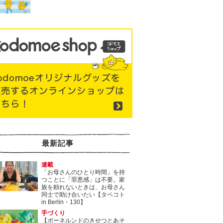
最新記事
連載
「お母さんのひとり時間」を持
つことに「罪悪感」は不要。家
族を頼れないときは、お母さん
同士で助け合いたい【タベコト
in Berlin・130】
手づくり
【ボーネルンドのきせつとあそ