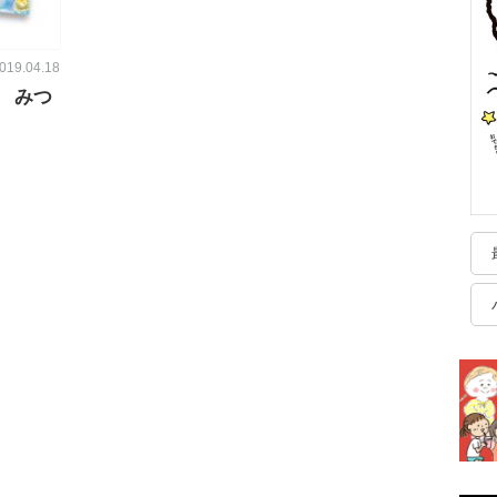
019.04.18
 みつ
】