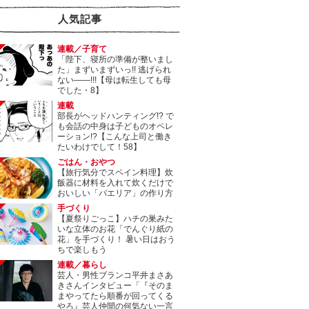
人気記事
連載／子育て
「陛下、寝所の準備が整いまし
た」まずいまずいっ!! 逃げられ
ない――!!!【母は転生しても母
でした・8】
連載
部長がヘッドハンティング!? で
も会話の中身は子どものオペレ
ーション!?【こんな上司と働き
たいわけでして！58】
ごはん・おやつ
【旅行気分でスペイン料理】炊
飯器に材料を入れて炊くだけで
おいしい「パエリア」の作り方
手づくり
【夏祭りごっこ】ハチの巣みた
いな立体のお花「でんぐり紙の
花」を手づくり！ 暑い日はおう
ちで楽しもう
連載／暮らし
芸人・男性ブランコ平井まさあ
きさんインタビュー「『そのま
まやってたら順番が回ってくる
やろ』芸人仲間の何気ない一言