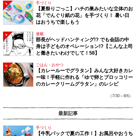
手づくり
3
【夏祭りごっこ】ハチの巣みたいな立体のお
花「でんぐり紙の花」を手づくり！ 暑い日
はおうちで楽しもう
連載
4
部長がヘッドハンティング!? でも会話の中
身は子どものオペレーション!?【こんな上司
と働きたいわけでして！58】
ごはん・おやつ
5
【カレールーでグラタン】みんな大好きカレ
ー味！手軽に作れる「ゆで卵とブロッコリー
のカレークリームグラタン」のレシピ
（7/30～8/6）
最新記事
手づくり
【牛乳パックで夏の工作！】お風呂やおうち