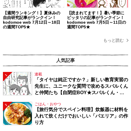
【週間ランキング！】夏休みの
【読まれてます！】暑い季節に
自由研究記事がランクイン！
ピッタリの記事がランクイン！
kodomoe web 7月12日～18日
kodomoe web 7月5日～11日の
の週間TOP5★
週間TOP5★
もっと読む
人気記事
連載
1
「タイヤは純正ですか？」新しい教育実習の
先生に、ユニークな質問で攻めるスバルくん
と仲間たち【自閉症BOY★スバルくん・
143】
ごはん・おやつ
2
【旅行気分でスペイン料理】炊飯器に材料を
入れて炊くだけでおいしい「パエリア」の作
り方