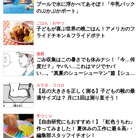
プールで水に浮かべてあそぼ！「牛乳パック
のぷかぷかボート」
ごはん・おやつ
子どもが喜ぶ世界の晩ごはん！アメリカのフ
ライドチキン＆フライドポテト
連載
ごみ収集はこの暑さでも休みナシ！「今…何
度だ？」ヤバい…これはマジでヤバ
い…。“真夏のシューシューマン”篇【シュー
シューマン・17】
カラダ・ココロ
【足の大きさを正しく測る】子どもの靴の最
適サイズは？ 月に1回は測り直そう！
手づくり
【自由研究にもおすすめ！】「虹色うちわ」
作ってみました！ 夏休みの工作に最＆高♪・
編集部スタッフイチオシ！