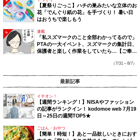
4
【夏祭りごっこ】ハチの巣みたいな立体のお
花「でんぐり紙の花」を手づくり！ 暑い日
はおうちで楽しもう
連載
5
「私スズマークのこと全部わかってるので」
PTAの一大イベント、スズマークの集計日、
保護者と楽しく作業をしていたら…【ご奉仕
戦隊★PTA・19】
（7/31～8/7）
最新記事
イチオシ！
【週間ランキング！】NISAやファッション
の記事がランクイン！ kodomoe web 7月19
日～25日の週間TOP5★
ごはん・おやつ
【簡単！時短！】あと一品欲しいときにおす