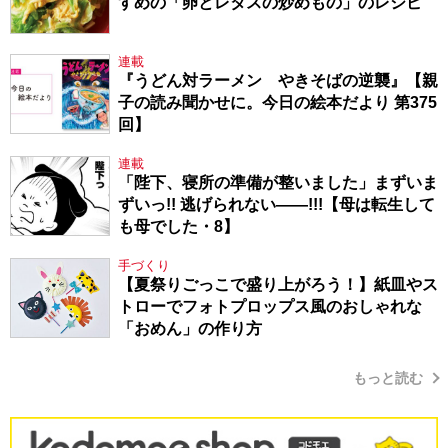
すめの「卵とレタスの炒めもの」のレシピ
連載
『うどん対ラーメン やきそばの逆襲』【親
子の読み聞かせに。今日の絵本だより 第375
回】
連載
「陛下、寝所の準備が整いました」まずいま
ずいっ!! 逃げられない――!!!【母は転生して
も母でした・8】
手づくり
【夏祭りごっこで盛り上がろう！】紙皿やス
トローでフォトプロップス風のおしゃれな
「おめん」の作り方
もっと読む