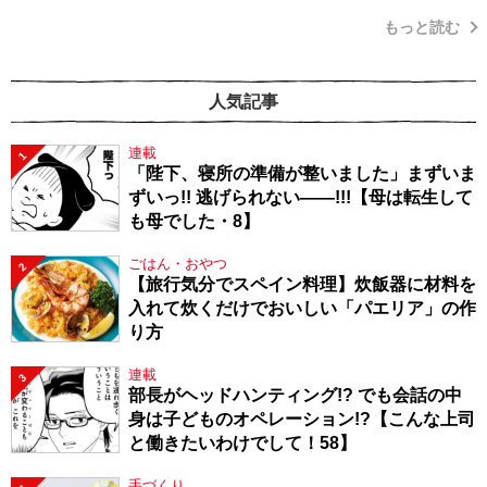
もっと読む
人気記事
連載
1
「陛下、寝所の準備が整いました」まずいま
ずいっ!! 逃げられない――!!!【母は転生して
も母でした・8】
ごはん・おやつ
2
【旅行気分でスペイン料理】炊飯器に材料を
入れて炊くだけでおいしい「パエリア」の作
り方
連載
3
部長がヘッドハンティング!? でも会話の中
身は子どものオペレーション!?【こんな上司
と働きたいわけでして！58】
手づくり