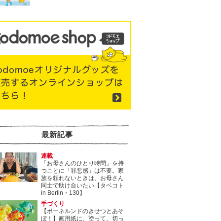
最新記事
連載
「お母さんのひとり時間」を持
つことに「罪悪感」は不要。家
族を頼れないときは、お母さん
同士で助け合いたい【タベコト
in Berlin・130】
手づくり
【ボーネルンドのきせつとあそ
ぼ！】画用紙に、塗って、切っ