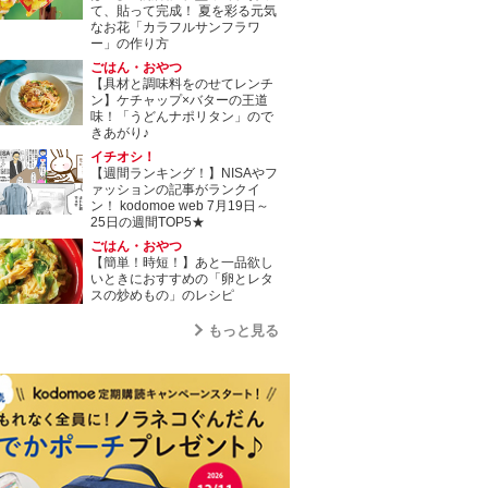
て、貼って完成！ 夏を彩る元気
なお花「カラフルサンフラワ
ー」の作り方
ごはん・おやつ
【具材と調味料をのせてレンチ
ン】ケチャップ×バターの王道
味！「うどんナポリタン」ので
きあがり♪
イチオシ！
【週間ランキング！】NISAやフ
ァッションの記事がランクイ
ン！ kodomoe web 7月19日～
25日の週間TOP5★
ごはん・おやつ
【簡単！時短！】あと一品欲し
いときにおすすめの「卵とレタ
スの炒めもの」のレシピ
もっと見る