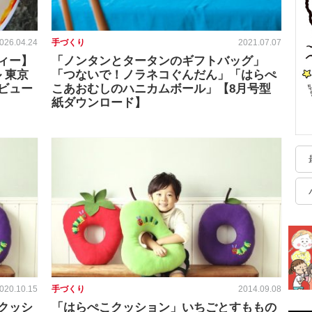
026.04.24
手づくり
2021.07.07
ィー】
「ノンタンとタータンのギフトバッグ」
 東京
「つないで！ノラネコぐんだん」「はらぺ
ビュー
こあおむしのハニカムボール」【8月号型
紙ダウンロード】
020.10.15
手づくり
2014.09.08
クッシ
「はらぺこクッション」いちごとすももの