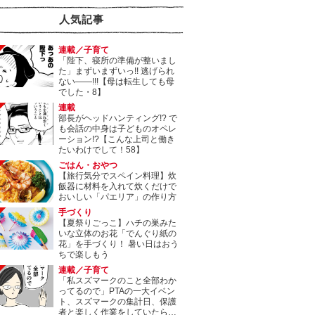
人気記事
連載／子育て
「陛下、寝所の準備が整いまし
た」まずいまずいっ!! 逃げられ
ない――!!!【母は転生しても母
でした・8】
連載
部長がヘッドハンティング!? で
も会話の中身は子どものオペレ
ーション!?【こんな上司と働き
たいわけでして！58】
ごはん・おやつ
【旅行気分でスペイン料理】炊
飯器に材料を入れて炊くだけで
おいしい「パエリア」の作り方
手づくり
【夏祭りごっこ】ハチの巣みた
いな立体のお花「でんぐり紙の
花」を手づくり！ 暑い日はおう
ちで楽しもう
連載／子育て
「私スズマークのこと全部わか
ってるので」PTAの一大イベン
ト、スズマークの集計日、保護
者と楽しく作業をしていたら…