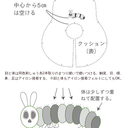
顔と体は同色刺しゅう糸2本取りのまつり縫いで縫いつける。触覚、目、瞳、
鼻、足はアイロン接着する。 ※顔と体もアイロン接着フェルトにしてもOK。