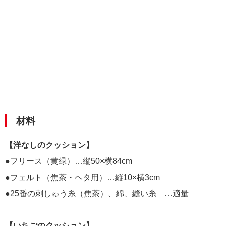
材料
【洋なしのクッション】
●フリース（黄緑）…縦50×横84cm
●フェルト（焦茶・ヘタ用）…縦10×横3cm
●25番の刺しゅう糸（焦茶）、綿、縫い糸 …適量
【いちごのクッション】