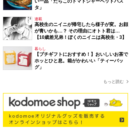
い一品「たらこのトマトシャーベットパス
タ」
連載
高校生のニイニが帰宅したら様子が変。お顔
が青いかも…？ その理由にオトト君は…
【10歳差兄弟！ぼくのニイニは高校生・3】
暮らし
【プチギフトにおすすめ！】おいしいお茶で
ホッとひと息。箱がかわいい「ティーバッ
グ」
もっと読む