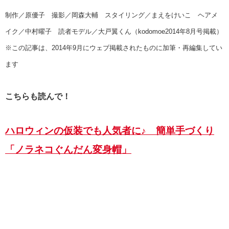
制作／原優子 撮影／岡森大輔 スタイリング／まえをけいこ ヘアメ
イク／中村曜子 読者モデル／大戸翼くん（kodomoe2014年8月号掲載）
※この記事は、2014年9月にウェブ掲載されたものに加筆・再編集してい
ます
こちらも読んで！
ハロウィンの仮装でも人気者に♪ 簡単手づくり
「ノラネコぐんだん変身帽」