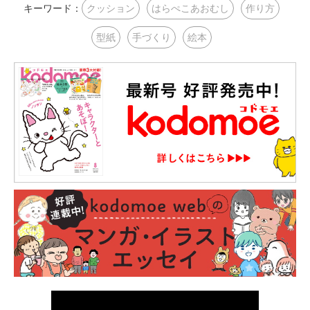
キーワード：
クッション
はらぺこあおむし
作り方
型紙
手づくり
絵本