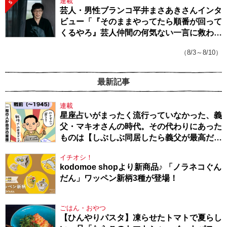
連載
5
芸人・男性ブランコ平井まさあきさんインタ
ビュー「『そのままやってたら順番が回って
くるやろ』芸人仲間の何気ない一言に救われ
てきたから、頑張れる」
（8/3～8/10）
最新記事
連載
星座占いがまったく流行っていなかった、義
父・マキオさんの時代。その代わりにあった
ものは【しぶしぶ同居したら義父が最高だっ
た件・104】
イチオシ！
kodomoe shopより新商品♪ 「ノラネコぐん
だん」ワッペン新柄3種が登場！
ごはん・おやつ
【ひんやりパスタ】凍らせたトマトで夏らし