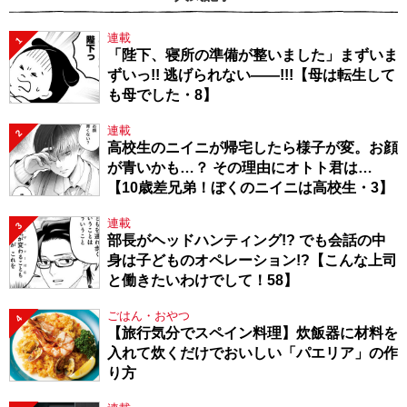
連載
1
「陛下、寝所の準備が整いました」まずいま
ずいっ!! 逃げられない――!!!【母は転生して
も母でした・8】
連載
2
高校生のニイニが帰宅したら様子が変。お顔
が青いかも…？ その理由にオトト君は…
【10歳差兄弟！ぼくのニイニは高校生・3】
連載
3
部長がヘッドハンティング!? でも会話の中
身は子どものオペレーション!?【こんな上司
と働きたいわけでして！58】
ごはん・おやつ
4
【旅行気分でスペイン料理】炊飯器に材料を
入れて炊くだけでおいしい「パエリア」の作
り方