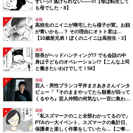
ずいっ!! 逃げられない――!!!【母は転生して
も母でした・8】
連載
2
高校生のニイニが帰宅したら様子が変。お顔
が青いかも…？ その理由にオトト君は…
【10歳差兄弟！ぼくのニイニは高校生・3】
連載
3
部長がヘッドハンティング!? でも会話の中
身は子どものオペレーション!?【こんな上司
と働きたいわけでして！58】
連載
4
芸人・男性ブランコ平井まさあきさんインタ
ビュー「『そのままやってたら順番が回って
くるやろ』芸人仲間の何気ない一言に救われ
てきたから、頑張れる」
連載
5
「私スズマークのこと全部わかってるので」
PTAの一大イベント、スズマークの集計日、
保護者と楽しく作業をしていたら…【ご奉仕