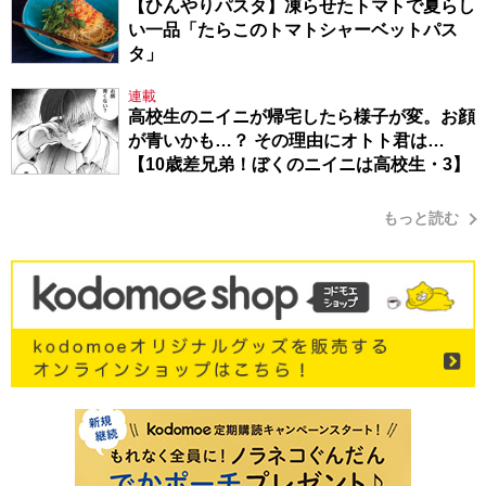
【ひんやりパスタ】凍らせたトマトで夏らし
い一品「たらこのトマトシャーベットパス
タ」
連載
高校生のニイニが帰宅したら様子が変。お顔
が青いかも…？ その理由にオトト君は…
【10歳差兄弟！ぼくのニイニは高校生・3】
もっと読む