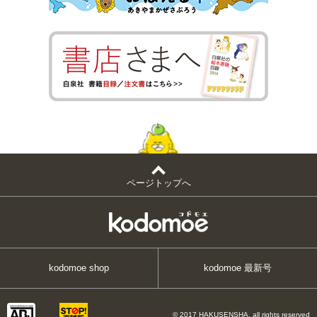
ページトップへ
kodomoe shop
kodomoe 最新号
© 2017 HAKUSENSHA, all rights reserved