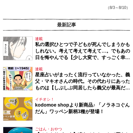
戦隊★PTA・19】
（8/3～8/10）
最新記事
連載
私の選択ひとつで子どもが死んでしまうかも
しれない。考えて考えて考えて…。でもあの
日を悔やんでる【少し大変で、すっごく幸せ
～ドラベ症候群の娘と心臓に毛の生えた母
連載
～・54】
星座占いがまったく流行っていなかった、義
父・マキオさんの時代。その代わりにあった
ものは【しぶしぶ同居したら義父が最高だっ
た件・104】
イチオシ！
kodomoe shopより新商品♪ 「ノラネコぐん
だん」ワッペン新柄3種が登場！
ごはん・おやつ