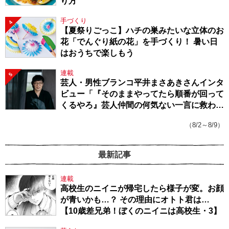
り方
手づくり
4
【夏祭りごっこ】ハチの巣みたいな立体のお
花「でんぐり紙の花」を手づくり！ 暑い日
はおうちで楽しもう
連載
5
芸人・男性ブランコ平井まさあきさんインタ
ビュー「『そのままやってたら順番が回って
くるやろ』芸人仲間の何気ない一言に救われ
てきたから、頑張れる」
（8/2～8/9）
最新記事
連載
高校生のニイニが帰宅したら様子が変。お顔
が青いかも…？ その理由にオトト君は…
【10歳差兄弟！ぼくのニイニは高校生・3】