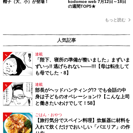
帽子（大、小）が登場！
kodomoe web 7月12日～18日
の週間TOP5★
もっと読む
人気記事
連載
1
「陛下、寝所の準備が整いました」まずいま
ずいっ!! 逃げられない――!!!【母は転生して
も母でした・8】
連載
2
部長がヘッドハンティング!? でも会話の中
身は子どものオペレーション!?【こんな上司
と働きたいわけでして！58】
ごはん・おやつ
3
【旅行気分でスペイン料理】炊飯器に材料を
入れて炊くだけでおいしい「パエリア」の作