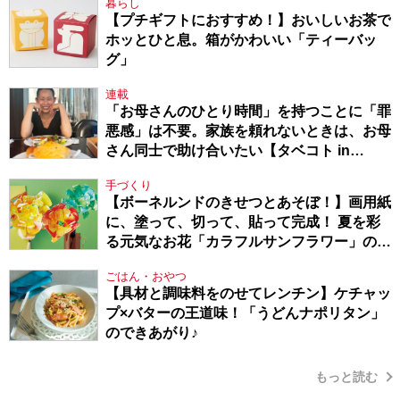
暮らし
【プチギフトにおすすめ！】おいしいお茶で
ホッとひと息。箱がかわいい「ティーバッ
グ」
連載
「お母さんのひとり時間」を持つことに「罪
悪感」は不要。家族を頼れないときは、お母
さん同士で助け合いたい【タベコト in
Berlin・130】
手づくり
【ボーネルンドのきせつとあそぼ！】画用紙
に、塗って、切って、貼って完成！ 夏を彩
る元気なお花「カラフルサンフラワー」の作
り方
ごはん・おやつ
【具材と調味料をのせてレンチン】ケチャッ
プ×バターの王道味！「うどんナポリタン」
のできあがり♪
もっと読む