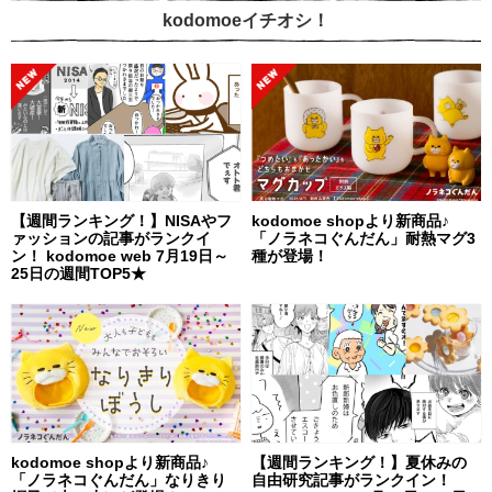
kodomoeイチオシ！
【週間ランキング！】NISAやフ
kodomoe shopより新商品♪
ァッションの記事がランクイ
「ノラネコぐんだん」耐熱マグ3
ン！ kodomoe web 7月19日～
種が登場！
25日の週間TOP5★
kodomoe shopより新商品♪
【週間ランキング！】夏休みの
「ノラネコぐんだん」なりきり
自由研究記事がランクイン！