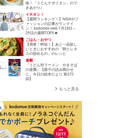
味！「うどんナポリタン」ので
きあがり♪
イチオシ！
【週間ランキング！】NISAやフ
ァッションの記事がランクイ
ン！ kodomoe web 7月19日～
25日の週間TOP5★
ごはん・おやつ
【簡単！時短！】あと一品欲し
いときにおすすめの「卵とレタ
スの炒めもの」のレシピ
連載
『うどん対ラーメン やきそば
の逆襲』【親子の読み聞かせ
に。今日の絵本だより 第375
回】
もっと見る