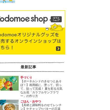
最新記事
手づくり
【ボーネルンドのきせつとあそ
ぼ！】画用紙に、塗って、切っ
て、貼って完成！ 夏を彩る元気
なお花「カラフルサンフラワ
ー」の作り方
ごはん・おやつ
【具材と調味料をのせてレンチ
ン】ケチャップ×バターの王道