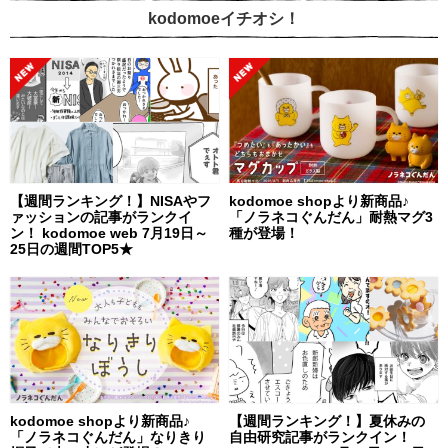
kodomoeイチオシ！
【週間ランキング！】NISAやフ
kodomoe shopより新商品♪
ァッションの記事がランクイ
「ノラネコぐんだん」耐熱マグ3
ン！ kodomoe web 7月19日～
種が登場！
25日の週間TOP5★
kodomoe shopより新商品♪
【週間ランキング！】夏休みの
「ノラネコぐんだん」なりきり
自由研究記事がランクイン！