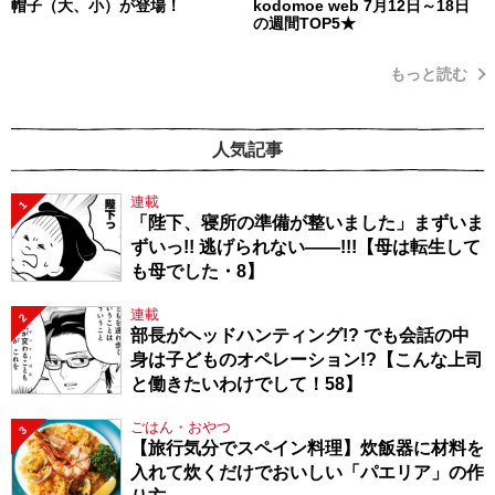
帽子（大、小）が登場！
kodomoe web 7月12日～18日
の週間TOP5★
もっと読む
人気記事
連載
1
「陛下、寝所の準備が整いました」まずいま
ずいっ!! 逃げられない――!!!【母は転生して
も母でした・8】
連載
2
部長がヘッドハンティング!? でも会話の中
身は子どものオペレーション!?【こんな上司
と働きたいわけでして！58】
ごはん・おやつ
3
【旅行気分でスペイン料理】炊飯器に材料を
入れて炊くだけでおいしい「パエリア」の作