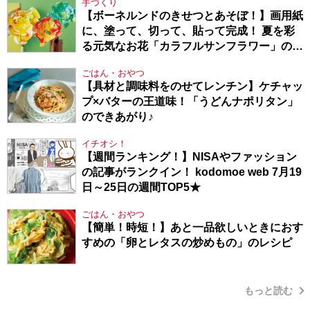
手づくり
【ボーネルンドのきせつとあそぼ！】画用紙
に、塗って、切って、貼って完成！ 夏を彩
る元気なお花「カラフルサンフラワー」の作
り方
ごはん・おやつ
【具材と調味料をのせてレンチン】ケチャッ
プ×バターの王道味！「うどんナポリタン」
のできあがり♪
イチオシ！
【週間ランキング！】NISAやファッション
の記事がランクイン！ kodomoe web 7月19
日～25日の週間TOP5★
ごはん・おやつ
【簡単！時短！】あと一品欲しいときにおす
すめの「卵とレタスの炒めもの」のレシピ
もっと読む