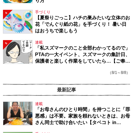
り方
手づくり
4
【夏祭りごっこ】ハチの巣みたいな立体のお
花「でんぐり紙の花」を手づくり！ 暑い日
はおうちで楽しもう
連載
5
「私スズマークのこと全部わかってるので」
PTAの一大イベント、スズマークの集計日、
保護者と楽しく作業をしていたら…【ご奉仕
戦隊★PTA・19】
（8/1～8/8）
最新記事
連載
「お母さんのひとり時間」を持つことに「罪
悪感」は不要。家族を頼れないときは、お母
さん同士で助け合いたい【タベコト in
Berlin・130】