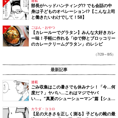
連載
4
部長がヘッドハンティング!? でも会話の中
身は子どものオペレーション!?【こんな上司
と働きたいわけでして！58】
ごはん・おやつ
5
【カレールーでグラタン】みんな大好きカレ
ー味！手軽に作れる「ゆで卵とブロッコリー
のカレークリームグラタン」のレシピ
（7/29～8/5）
最新記事
連載
ごみ収集はこの暑さでも休みナシ！「今…何
度だ？」ヤバい…これはマジでヤバ
い…。“真夏のシューシューマン”篇【シュー
シューマン・17】
カラダ・ココロ
【足の大きさを正しく測る】子どもの靴の最