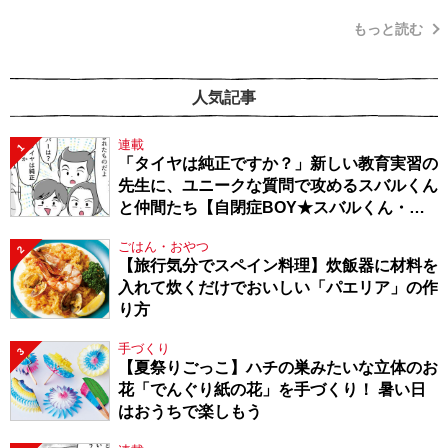
もっと読む
人気記事
連載
1
「タイヤは純正ですか？」新しい教育実習の
先生に、ユニークな質問で攻めるスバルくん
と仲間たち【自閉症BOY★スバルくん・
143】
ごはん・おやつ
2
【旅行気分でスペイン料理】炊飯器に材料を
入れて炊くだけでおいしい「パエリア」の作
り方
手づくり
3
【夏祭りごっこ】ハチの巣みたいな立体のお
花「でんぐり紙の花」を手づくり！ 暑い日
はおうちで楽しもう