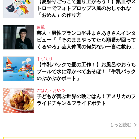
【夏祭りごっこで盛り上がろう！】紙皿やス
トローでフォトプロップス風のおしゃれな
「おめん」の作り方
連載
芸人・男性ブランコ平井まさあきさんインタ
ビュー「『そのままやってたら順番が回って
くるやろ』芸人仲間の何気ない一言に救われ
てきたから、頑張れる」
手づくり
【牛乳パックで夏の工作！】お風呂やおうち
プールで水に浮かべてあそぼ！「牛乳パック
のぷかぷかボート」
ごはん・おやつ
子どもが喜ぶ世界の晩ごはん！アメリカのフ
ライドチキン＆フライドポテト
もっと読む