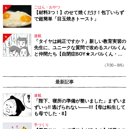
ごはん・おやつ
4
【材料3つ！】のせて焼くだけ！包丁いらず
で超簡単「目玉焼きトースト」
連載
5
「タイヤは純正ですか？」新しい教育実習の
先生に、ユニークな質問で攻めるスバルくん
と仲間たち【自閉症BOY★スバルくん・
143】
（7/30～8/6）
最新記事
連載
「陛下、寝所の準備が整いました」まずいま
ずいっ!! 逃げられない――!!!【母は転生して
も母でした・8】
手づくり