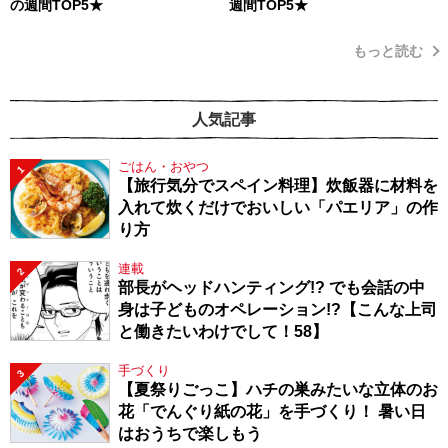
の週間TOP5★
週間TOP5★
もっと読む
人気記事
ごはん・おやつ
1
【旅行気分でスペイン料理】炊飯器に材料を
入れて炊くだけでおいしい「パエリア」の作
り方
連載
2
部長がヘッドハンティング!? でも会話の中
身は子どものオペレーション!?【こんな上司
と働きたいわけでして！58】
手づくり
3
【夏祭りごっこ】ハチの巣みたいな立体のお
花「でんぐり紙の花」を手づくり！ 暑い日
はおうちで楽しもう