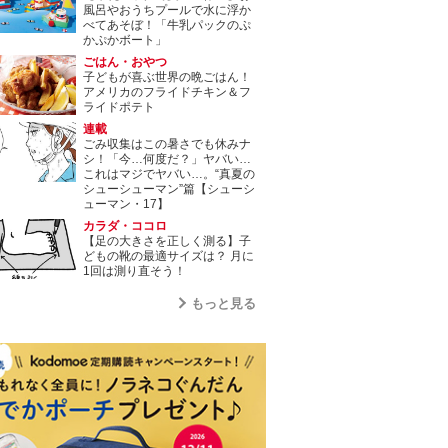
風呂やおうちプールで水に浮か
べてあそぼ！「牛乳パックのぷ
かぷかボート」
ごはん・おやつ
子どもが喜ぶ世界の晩ごはん！
アメリカのフライドチキン＆フ
ライドポテト
連載
ごみ収集はこの暑さでも休みナ
シ！「今…何度だ？」ヤバい…
これはマジでヤバい…。“真夏の
シューシューマン”篇【シューシ
ューマン・17】
カラダ・ココロ
【足の大きさを正しく測る】子
どもの靴の最適サイズは？ 月に
1回は測り直そう！
もっと見る