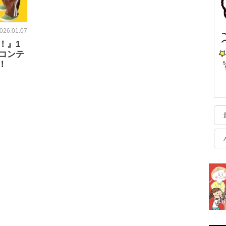
026.01.07
！』1
コンテ
！