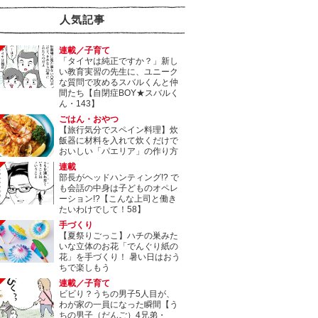
人気記事
連載／子育て
「タイヤは純正ですか？」新し
い教育実習の先生に、ユニーク
な質問で攻めるスバルくんと仲
間たち【自閉症BOY★スバルく
ん・143】
ごはん・おやつ
【旅行気分でスペイン料理】炊
飯器に材料を入れて炊くだけで
おいしい「パエリア」の作り方
連載
部長がヘッドハンティング!? で
も会話の中身は子どものオペレ
ーション!?【こんな上司と働き
たいわけでして！58】
手づくり
【夏祭りごっこ】ハチの巣みた
いな立体のお花「でんぐり紙の
花」を手づくり！ 暑い日はおう
ちで楽しもう
連載／子育て
ビビり？うちの男子5人目が、
わが家の一員になった瞬間【う
ちの男子（だんご）4兄弟・