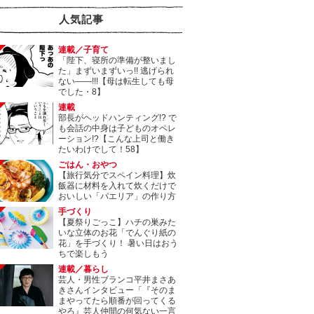
人気記事
連載／子育て
「陛下、寝所の準備が整いまし
た」まずいまずいっ!! 逃げられ
ない――!!!【母は転生しても母
でした・8】
連載
部長がヘッドハンティング!? で
も会話の中身は子どものオペレ
ーション!?【こんな上司と働き
たいわけでして！58】
ごはん・おやつ
【旅行気分でスペイン料理】炊
飯器に材料を入れて炊くだけで
おいしい「パエリア」の作り方
手づくり
【夏祭りごっこ】ハチの巣みた
いな立体のお花「でんぐり紙の
花」を手づくり！ 暑い日はおう
ちで楽しもう
連載／暮らし
芸人・男性ブランコ平井まさあ
きさんインタビュー「『そのま
まやってたら順番が回ってくる
やろ』芸人仲間の何気ない一言