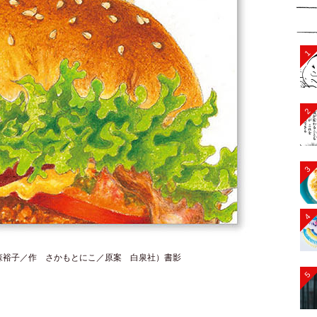
1
2
3
4
森裕子／作 さかもとにこ／原案 白泉社）書影
5