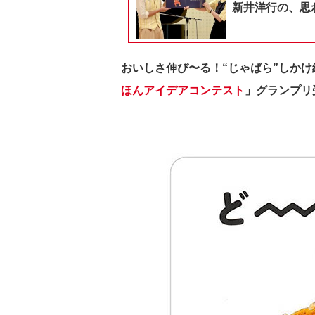
新井洋行の、思
おいしさ伸び〜る！“じゃばら”しかけ
ほんアイデアコンテスト
」グランプリ