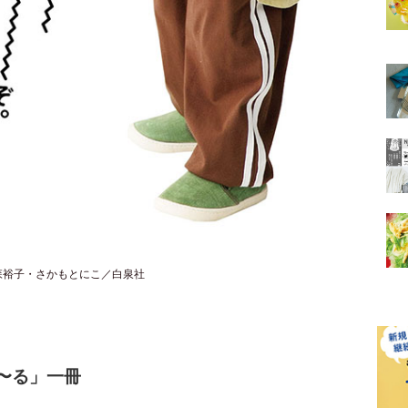
大森裕子・さかもとにこ／白泉社
〜る」一冊