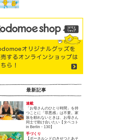
最新記事
連載
「お母さんのひとり時間」を持
つことに「罪悪感」は不要。家
族を頼れないときは、お母さん
同士で助け合いたい【タベコト
in Berlin・130】
手づくり
【ボーネルンドのきせつとあそ