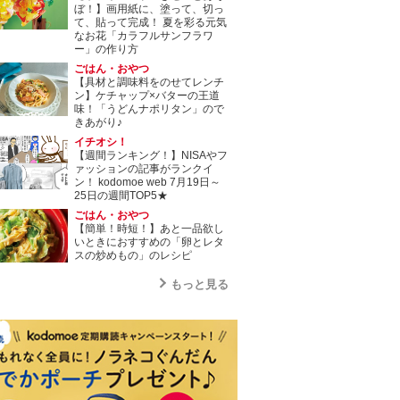
ぼ！】画用紙に、塗って、切っ
て、貼って完成！ 夏を彩る元気
なお花「カラフルサンフラワ
ー」の作り方
ごはん・おやつ
【具材と調味料をのせてレンチ
ン】ケチャップ×バターの王道
味！「うどんナポリタン」ので
きあがり♪
イチオシ！
【週間ランキング！】NISAやフ
ァッションの記事がランクイ
ン！ kodomoe web 7月19日～
25日の週間TOP5★
ごはん・おやつ
【簡単！時短！】あと一品欲し
いときにおすすめの「卵とレタ
スの炒めもの」のレシピ
もっと見る