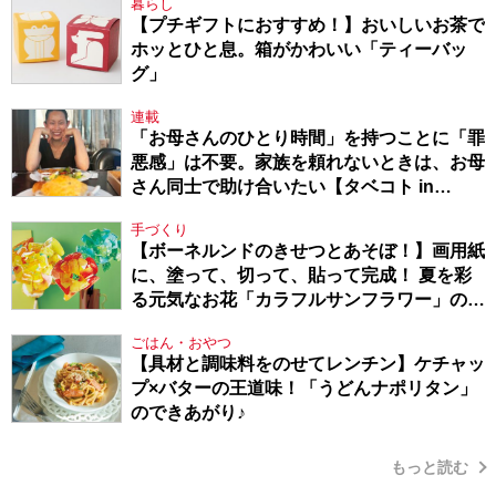
暮らし
【プチギフトにおすすめ！】おいしいお茶で
ホッとひと息。箱がかわいい「ティーバッ
グ」
連載
「お母さんのひとり時間」を持つことに「罪
悪感」は不要。家族を頼れないときは、お母
さん同士で助け合いたい【タベコト in
Berlin・130】
手づくり
【ボーネルンドのきせつとあそぼ！】画用紙
に、塗って、切って、貼って完成！ 夏を彩
る元気なお花「カラフルサンフラワー」の作
り方
ごはん・おやつ
【具材と調味料をのせてレンチン】ケチャッ
プ×バターの王道味！「うどんナポリタン」
のできあがり♪
もっと読む