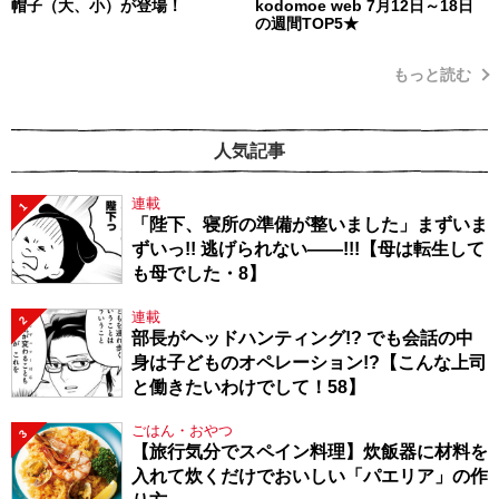
帽子（大、小）が登場！
kodomoe web 7月12日～18日
の週間TOP5★
もっと読む
人気記事
連載
1
「陛下、寝所の準備が整いました」まずいま
ずいっ!! 逃げられない――!!!【母は転生して
も母でした・8】
連載
2
部長がヘッドハンティング!? でも会話の中
身は子どものオペレーション!?【こんな上司
と働きたいわけでして！58】
ごはん・おやつ
3
【旅行気分でスペイン料理】炊飯器に材料を
入れて炊くだけでおいしい「パエリア」の作