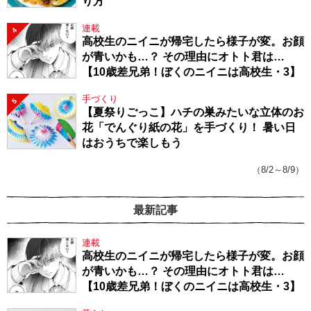
り方
連載
4
高校生のニイニが帰宅したら様子が変。お顔
が青いかも…？ その理由にオトト君は…
【10歳差兄弟！ぼくのニイニは高校生・3】
手づくり
5
【夏祭りごっこ】ハチの巣みたいな立体のお
花「でんぐり紙の花」を手づくり！ 暑い日
はおうちで楽しもう
（8/2～8/9）
最新記事
連載
高校生のニイニが帰宅したら様子が変。お顔
が青いかも…？ その理由にオトト君は…
【10歳差兄弟！ぼくのニイニは高校生・3】