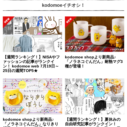
kodomoeイチオシ！
【週間ランキング！】NISAやフ
kodomoe shopより新商品♪
ァッションの記事がランクイ
「ノラネコぐんだん」耐熱マグ3
ン！ kodomoe web 7月19日～
種が登場！
25日の週間TOP5★
kodomoe shopより新商品♪
【週間ランキング！】夏休みの
「ノラネコぐんだん」なりきり
自由研究記事がランクイン！