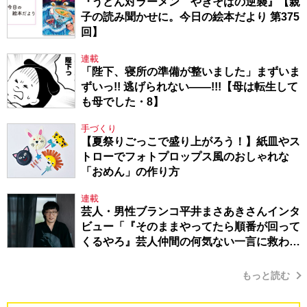
『うどん対ラーメン やきそばの逆襲』【親
子の読み聞かせに。今日の絵本だより 第375
回】
連載
「陛下、寝所の準備が整いました」まずいま
ずいっ!! 逃げられない――!!!【母は転生して
も母でした・8】
手づくり
【夏祭りごっこで盛り上がろう！】紙皿やス
トローでフォトプロップス風のおしゃれな
「おめん」の作り方
連載
芸人・男性ブランコ平井まさあきさんインタ
ビュー「『そのままやってたら順番が回って
くるやろ』芸人仲間の何気ない一言に救われ
てきたから、頑張れる」
もっと読む