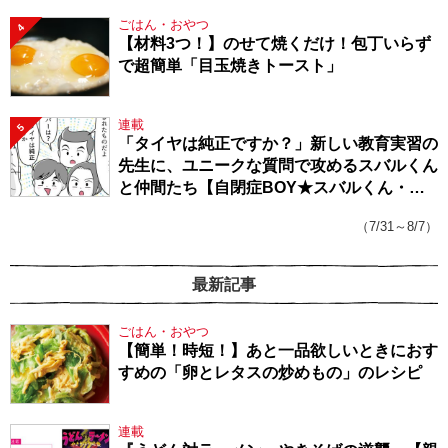
ごはん・おやつ
4
【材料3つ！】のせて焼くだけ！包丁いらず
で超簡単「目玉焼きトースト」
連載
5
「タイヤは純正ですか？」新しい教育実習の
先生に、ユニークな質問で攻めるスバルくん
と仲間たち【自閉症BOY★スバルくん・
143】
（7/31～8/7）
最新記事
ごはん・おやつ
【簡単！時短！】あと一品欲しいときにおす
すめの「卵とレタスの炒めもの」のレシピ
連載