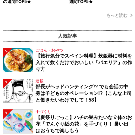
の週間TOP5★
週間TOP5★
もっと読む
人気記事
ごはん・おやつ
1
【旅行気分でスペイン料理】炊飯器に材料を
入れて炊くだけでおいしい「パエリア」の作
り方
連載
2
部長がヘッドハンティング!? でも会話の中
身は子どものオペレーション!?【こんな上司
と働きたいわけでして！58】
手づくり
3
【夏祭りごっこ】ハチの巣みたいな立体のお
花「でんぐり紙の花」を手づくり！ 暑い日
はおうちで楽しもう