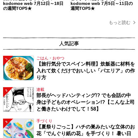
kodomoe web 7月12日～18日
kodomoe web 7月5日～11日の
の週間TOP5★
週間TOP5★
もっと読む
人気記事
ごはん・おやつ
1
【旅行気分でスペイン料理】炊飯器に材料を
入れて炊くだけでおいしい「パエリア」の作
り方
連載
2
部長がヘッドハンティング!? でも会話の中
身は子どものオペレーション!?【こんな上司
と働きたいわけでして！58】
手づくり
3
【夏祭りごっこ】ハチの巣みたいな立体のお
花「でんぐり紙の花」を手づくり！ 暑い日