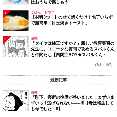
はおうちで楽しもう
ごはん・おやつ
4
【材料3つ！】のせて焼くだけ！包丁いらず
で超簡単「目玉焼きトースト」
連載
5
「タイヤは純正ですか？」新しい教育実習の
先生に、ユニークな質問で攻めるスバルくん
と仲間たち【自閉症BOY★スバルくん・
143】
（7/31～8/7）
最新記事
連載
「陛下、寝所の準備が整いました」まずいま
ずいっ!! 逃げられない――!!!【母は転生して
も母でした・8】