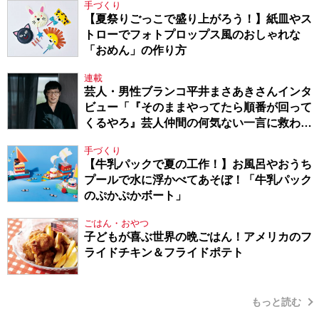
手づくり
【夏祭りごっこで盛り上がろう！】紙皿やス
トローでフォトプロップス風のおしゃれな
「おめん」の作り方
連載
芸人・男性ブランコ平井まさあきさんインタ
ビュー「『そのままやってたら順番が回って
くるやろ』芸人仲間の何気ない一言に救われ
てきたから、頑張れる」
手づくり
【牛乳パックで夏の工作！】お風呂やおうち
プールで水に浮かべてあそぼ！「牛乳パック
のぷかぷかボート」
ごはん・おやつ
子どもが喜ぶ世界の晩ごはん！アメリカのフ
ライドチキン＆フライドポテト
もっと読む