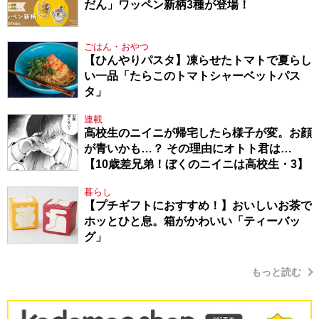
だん」ワッペン新柄3種が登場！
ごはん・おやつ
【ひんやりパスタ】凍らせたトマトで夏らし
い一品「たらこのトマトシャーベットパス
タ」
連載
高校生のニイニが帰宅したら様子が変。お顔
が青いかも…？ その理由にオトト君は…
【10歳差兄弟！ぼくのニイニは高校生・3】
暮らし
【プチギフトにおすすめ！】おいしいお茶で
ホッとひと息。箱がかわいい「ティーバッ
グ」
もっと読む