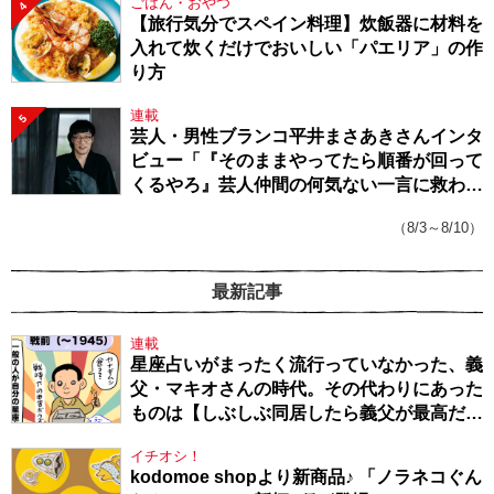
ごはん・おやつ
4
【旅行気分でスペイン料理】炊飯器に材料を
入れて炊くだけでおいしい「パエリア」の作
り方
連載
5
芸人・男性ブランコ平井まさあきさんインタ
ビュー「『そのままやってたら順番が回って
くるやろ』芸人仲間の何気ない一言に救われ
てきたから、頑張れる」
（8/3～8/10）
最新記事
連載
星座占いがまったく流行っていなかった、義
父・マキオさんの時代。その代わりにあった
ものは【しぶしぶ同居したら義父が最高だっ
た件・104】
イチオシ！
kodomoe shopより新商品♪ 「ノラネコぐん