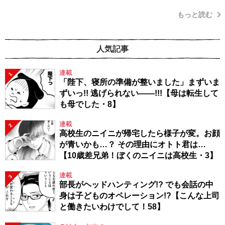
もっと読む
人気記事
連載
1
「陛下、寝所の準備が整いました」まずいま
ずいっ!! 逃げられない――!!!【母は転生して
も母でした・8】
連載
2
高校生のニイニが帰宅したら様子が変。お顔
が青いかも…？ その理由にオトト君は…
【10歳差兄弟！ぼくのニイニは高校生・3】
連載
3
部長がヘッドハンティング!? でも会話の中
身は子どものオペレーション!?【こんな上司
と働きたいわけでして！58】