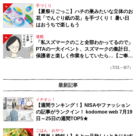
手づくり
4
【夏祭りごっこ】ハチの巣みたいな立体のお
花「でんぐり紙の花」を手づくり！ 暑い日
はおうちで楽しもう
連載
5
「私スズマークのこと全部わかってるので」
PTAの一大イベント、スズマークの集計日、
保護者と楽しく作業をしていたら…【ご奉仕
戦隊★PTA・19】
（7/31～8/7）
最新記事
イチオシ！
【週間ランキング！】NISAやファッション
の記事がランクイン！ kodomoe web 7月19
日～25日の週間TOP5★
ごはん・おやつ