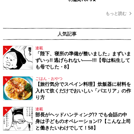
もっと読む
人気記事
連載
1
「陛下、寝所の準備が整いました」まずいま
ずいっ!! 逃げられない――!!!【母は転生して
も母でした・8】
ごはん・おやつ
2
【旅行気分でスペイン料理】炊飯器に材料を
入れて炊くだけでおいしい「パエリア」の作
り方
連載
3
部長がヘッドハンティング!? でも会話の中
身は子どものオペレーション!?【こんな上司
と働きたいわけでして！58】