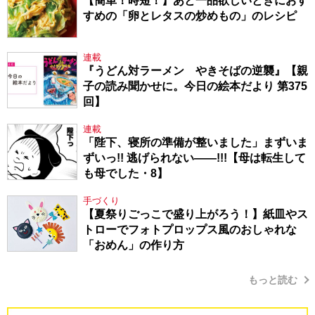
【簡単！時短！】あと一品欲しいときにおす
すめの「卵とレタスの炒めもの」のレシピ
連載
『うどん対ラーメン やきそばの逆襲』【親
子の読み聞かせに。今日の絵本だより 第375
回】
連載
「陛下、寝所の準備が整いました」まずいま
ずいっ!! 逃げられない――!!!【母は転生して
も母でした・8】
手づくり
【夏祭りごっこで盛り上がろう！】紙皿やス
トローでフォトプロップス風のおしゃれな
「おめん」の作り方
もっと読む