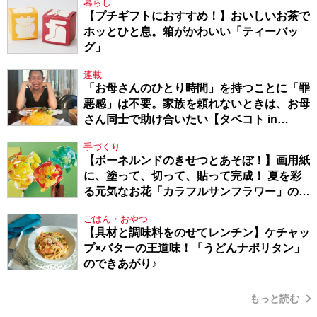
暮らし
【プチギフトにおすすめ！】おいしいお茶で
ホッとひと息。箱がかわいい「ティーバッ
グ」
連載
「お母さんのひとり時間」を持つことに「罪
悪感」は不要。家族を頼れないときは、お母
さん同士で助け合いたい【タベコト in
Berlin・130】
手づくり
【ボーネルンドのきせつとあそぼ！】画用紙
に、塗って、切って、貼って完成！ 夏を彩
る元気なお花「カラフルサンフラワー」の作
り方
ごはん・おやつ
【具材と調味料をのせてレンチン】ケチャッ
プ×バターの王道味！「うどんナポリタン」
のできあがり♪
もっと読む