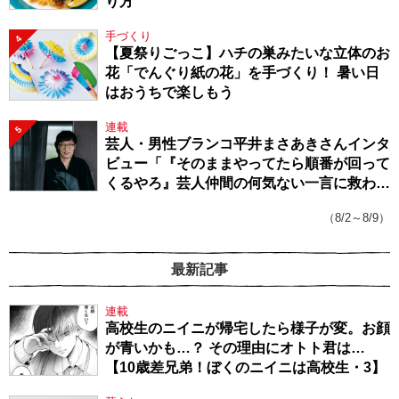
り方
手づくり
4
【夏祭りごっこ】ハチの巣みたいな立体のお
花「でんぐり紙の花」を手づくり！ 暑い日
はおうちで楽しもう
連載
5
芸人・男性ブランコ平井まさあきさんインタ
ビュー「『そのままやってたら順番が回って
くるやろ』芸人仲間の何気ない一言に救われ
てきたから、頑張れる」
（8/2～8/9）
最新記事
連載
高校生のニイニが帰宅したら様子が変。お顔
が青いかも…？ その理由にオトト君は…
【10歳差兄弟！ぼくのニイニは高校生・3】