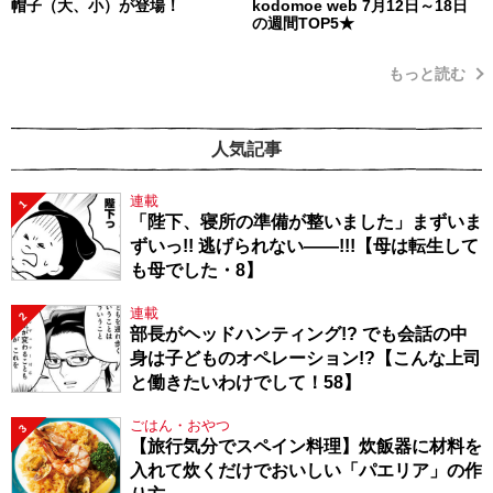
帽子（大、小）が登場！
kodomoe web 7月12日～18日
の週間TOP5★
もっと読む
人気記事
連載
1
「陛下、寝所の準備が整いました」まずいま
ずいっ!! 逃げられない――!!!【母は転生して
も母でした・8】
連載
2
部長がヘッドハンティング!? でも会話の中
身は子どものオペレーション!?【こんな上司
と働きたいわけでして！58】
ごはん・おやつ
3
【旅行気分でスペイン料理】炊飯器に材料を
入れて炊くだけでおいしい「パエリア」の作