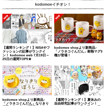
kodomoeイチオシ！
【週間ランキング！】NISAやフ
kodomoe shopより新商品♪
ァッションの記事がランクイ
「ノラネコぐんだん」耐熱マグ3
ン！ kodomoe web 7月19日～
種が登場！
25日の週間TOP5★
kodomoe shopより新商品♪
【週間ランキング！】夏休みの
「ノラネコぐんだん」なりきり
自由研究記事がランクイン！