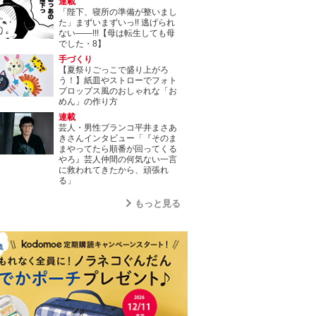
連載
「陛下、寝所の準備が整いまし
た」まずいまずいっ!! 逃げられ
ない――!!!【母は転生しても母
でした・8】
手づくり
【夏祭りごっこで盛り上がろ
う！】紙皿やストローでフォト
プロップス風のおしゃれな「お
めん」の作り方
連載
芸人・男性ブランコ平井まさあ
きさんインタビュー「『そのま
まやってたら順番が回ってくる
やろ』芸人仲間の何気ない一言
に救われてきたから、頑張れ
る」
もっと見る