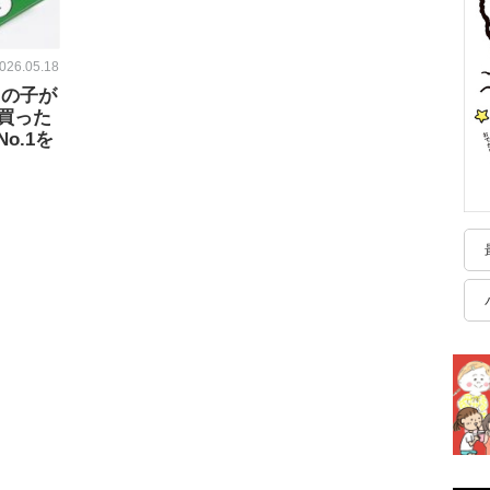
026.05.18
ちの子が
買った
o.1を