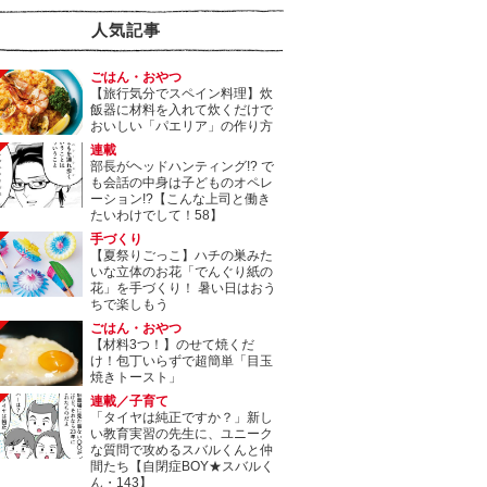
人気記事
ごはん・おやつ
【旅行気分でスペイン料理】炊
飯器に材料を入れて炊くだけで
おいしい「パエリア」の作り方
連載
部長がヘッドハンティング!? で
も会話の中身は子どものオペレ
ーション!?【こんな上司と働き
たいわけでして！58】
手づくり
【夏祭りごっこ】ハチの巣みた
いな立体のお花「でんぐり紙の
花」を手づくり！ 暑い日はおう
ちで楽しもう
ごはん・おやつ
【材料3つ！】のせて焼くだ
け！包丁いらずで超簡単「目玉
焼きトースト」
連載／子育て
「タイヤは純正ですか？」新し
い教育実習の先生に、ユニーク
な質問で攻めるスバルくんと仲
間たち【自閉症BOY★スバルく
ん・143】