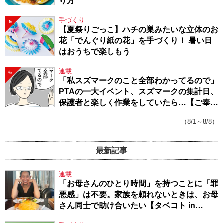
り方
手づくり
4
【夏祭りごっこ】ハチの巣みたいな立体のお
花「でんぐり紙の花」を手づくり！ 暑い日
はおうちで楽しもう
連載
5
「私スズマークのこと全部わかってるので」
PTAの一大イベント、スズマークの集計日、
保護者と楽しく作業をしていたら…【ご奉仕
戦隊★PTA・19】
（8/1～8/8）
最新記事
連載
「お母さんのひとり時間」を持つことに「罪
悪感」は不要。家族を頼れないときは、お母
さん同士で助け合いたい【タベコト in
Berlin・130】