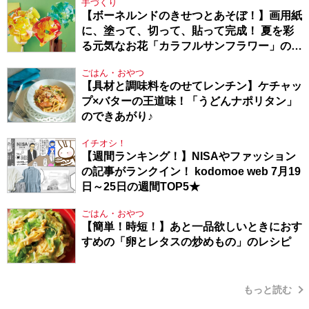
手づくり
【ボーネルンドのきせつとあそぼ！】画用紙
に、塗って、切って、貼って完成！ 夏を彩
る元気なお花「カラフルサンフラワー」の作
り方
ごはん・おやつ
【具材と調味料をのせてレンチン】ケチャッ
プ×バターの王道味！「うどんナポリタン」
のできあがり♪
イチオシ！
【週間ランキング！】NISAやファッション
の記事がランクイン！ kodomoe web 7月19
日～25日の週間TOP5★
ごはん・おやつ
【簡単！時短！】あと一品欲しいときにおす
すめの「卵とレタスの炒めもの」のレシピ
もっと読む