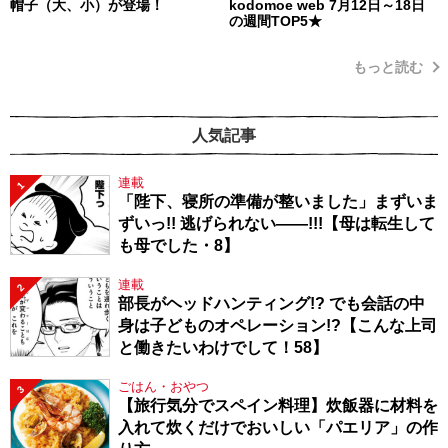
帽子（大、小）が登場！
kodomoe web 7月12日～18日
の週間TOP5★
もっと読む
人気記事
連載
1
「陛下、寝所の準備が整いました」まずいま
ずいっ!! 逃げられない――!!!【母は転生して
も母でした・8】
連載
2
部長がヘッドハンティング!? でも会話の中
身は子どものオペレーション!?【こんな上司
と働きたいわけでして！58】
ごはん・おやつ
3
【旅行気分でスペイン料理】炊飯器に材料を
入れて炊くだけでおいしい「パエリア」の作