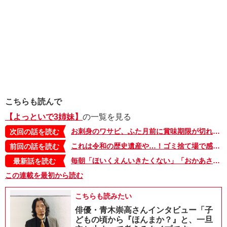
こちらも読んで
【よっといで3姉妹】
の一覧を見る
お刺身のワサビ、ふた月前に賞味期限が切れてる…。とっさに思いついた、期限を戻す方法【よっといで3姉妹・37】
次回の話を読む
これは令和の歴史遺産や…！ゴミ捨て場で感極まった理由【よっといで3姉妹・35】
前回の話を読む
毎朝「ほいくえんいきたくない」「おかあさんがいい！」と泣いてしまう…。そんな娘が観たがる動画は…【よっといで3姉妹・セレクト】
最新話を読む
この連載を最初から読む
こちらも読みたい
俳優・青木崇高さんインタビュー「子
どもの頃から『ほんまか？』と、一旦