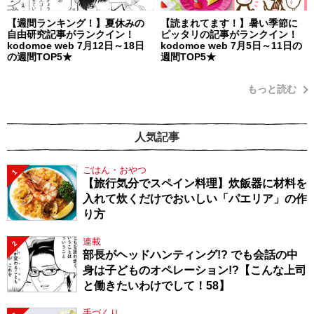
【週間ランキング！】夏休みの
【読まれてます！】暑い季節に
自由研究記事がランクイン！
ピッタリの記事がランクイン！
kodomoe web 7月12日～18日
kodomoe web 7月5日～11日の
の週間TOP5★
週間TOP5★
もっと読む
人気記事
ごはん・おやつ
1
【旅行気分でスペイン料理】炊飯器に材料を
入れて炊くだけでおいしい「パエリア」の作
り方
連載
2
部長がヘッドハンティング!? でも会話の中
身は子どものオペレーション!?【こんな上司
と働きたいわけでして！58】
手づくり