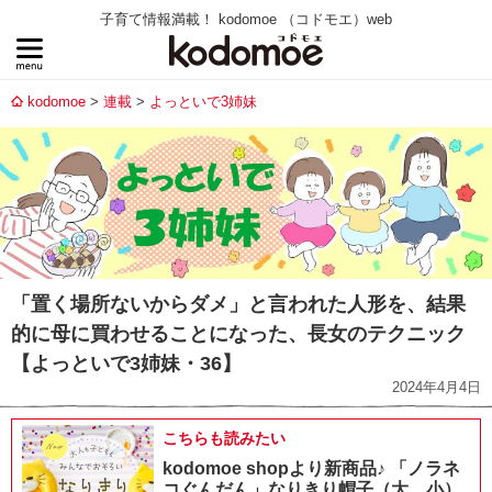
子育て情報満載！ kodomoe （コドモエ）web
kodomoe
連載
よっといで3姉妹
「置く場所ないからダメ」と言われた人形を、結果
的に母に買わせることになった、長女のテクニック
【よっといで3姉妹・36】
2024年4月4日
こちらも読みたい
kodomoe shopより新商品♪ 「ノラネ
コぐんだん」なりきり帽子（大、小）