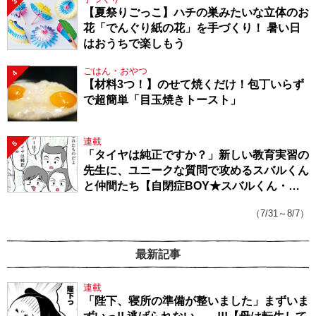
3
【夏祭りごっこ】ハチの巣みたいな立体のお
花「でんぐり紙の花」を手づくり！ 暑い日
はおうちで楽しもう
ごはん・おやつ
4
【材料3つ！】のせて焼くだけ！包丁いらず
で超簡単「目玉焼きトースト」
連載
5
「タイヤは純正ですか？」新しい教育実習の
先生に、ユニークな質問で攻めるスバルくん
と仲間たち【自閉症BOY★スバルくん・
143】
（7/31～8/7）
最新記事
連載
「陛下、寝所の準備が整いました」まずいま