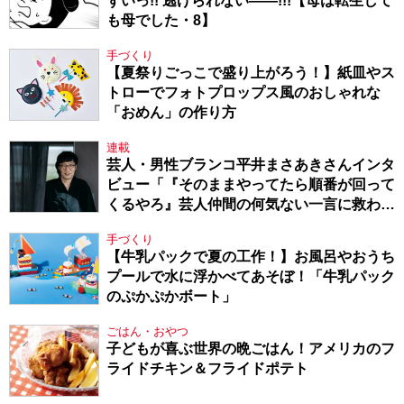
ずいっ!! 逃げられない――!!!【母は転生して
も母でした・8】
手づくり
【夏祭りごっこで盛り上がろう！】紙皿やス
トローでフォトプロップス風のおしゃれな
「おめん」の作り方
連載
芸人・男性ブランコ平井まさあきさんインタ
ビュー「『そのままやってたら順番が回って
くるやろ』芸人仲間の何気ない一言に救われ
てきたから、頑張れる」
手づくり
【牛乳パックで夏の工作！】お風呂やおうち
プールで水に浮かべてあそぼ！「牛乳パック
のぷかぷかボート」
ごはん・おやつ
子どもが喜ぶ世界の晩ごはん！アメリカのフ
ライドチキン＆フライドポテト