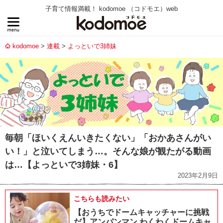
子育て情報満載！ kodomoe （コドモエ）web
kodomoe
連載
よっといで3姉妹
毎朝「ほいくえんいきたくない」「おかあさんがい
い！」と泣いてしまう…。そんな娘が観たがる動画
は…【よっといで3姉妹・6】
2023年2月9日
こちらも読みたい
【おうちでドームキャッチャーに挑戦
だ】アンパンマン わくわくドームキャ