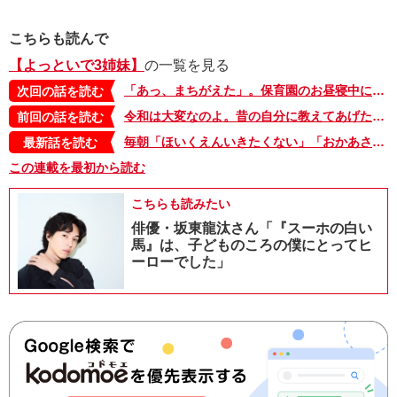
こちらも読んで
【よっといで3姉妹】
の一覧を見る
「あっ、まちがえた」。保育園のお昼寝中に聞いた先生の言葉に、思わず見てしまったものは…【よっといで3姉妹・7】
次回の話を読む
令和は大変なのよ。昔の自分に教えてあげたいこと【よっといで3姉妹・5】
前回の話を読む
毎朝「ほいくえんいきたくない」「おかあさんがいい！」と泣いてしまう…。そんな娘が観たがる動画は…【よっといで3姉妹・セレクト】
最新話を読む
この連載を最初から読む
こちらも読みたい
俳優・坂東龍汰さん「『スーホの白い
馬』は、子どものころの僕にとってヒ
ーローでした」