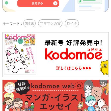
キーワード：
3姉妹
マママンガ賞
ロイ子