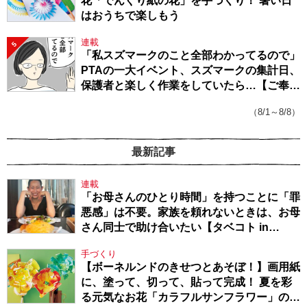
花「でんぐり紙の花」を手づくり！ 暑い日
はおうちで楽しもう
連載
5
「私スズマークのこと全部わかってるので」
PTAの一大イベント、スズマークの集計日、
保護者と楽しく作業をしていたら…【ご奉仕
戦隊★PTA・19】
（8/1～8/8）
最新記事
連載
「お母さんのひとり時間」を持つことに「罪
悪感」は不要。家族を頼れないときは、お母
さん同士で助け合いたい【タベコト in
Berlin・130】
手づくり
【ボーネルンドのきせつとあそぼ！】画用紙
に、塗って、切って、貼って完成！ 夏を彩
る元気なお花「カラフルサンフラワー」の作