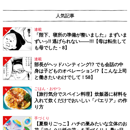
人気記事
連載
1
「陛下、寝所の準備が整いました」まずいま
ずいっ!! 逃げられない――!!!【母は転生して
も母でした・8】
連載
2
部長がヘッドハンティング!? でも会話の中
身は子どものオペレーション!?【こんな上司
と働きたいわけでして！58】
ごはん・おやつ
3
【旅行気分でスペイン料理】炊飯器に材料を
入れて炊くだけでおいしい「パエリア」の作
り方
手づくり
4
【夏祭りごっこ】ハチの巣みたいな立体のお