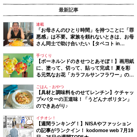
最新記事
連載
「お母さんのひとり時間」を持つことに「罪
悪感」は不要。家族を頼れないときは、お母
さん同士で助け合いたい【タベコト in
Berlin・130】
手づくり
【ボーネルンドのきせつとあそぼ！】画用紙
に、塗って、切って、貼って完成！ 夏を彩
る元気なお花「カラフルサンフラワー」の作
り方
ごはん・おやつ
【具材と調味料をのせてレンチン】ケチャッ
プ×バターの王道味！「うどんナポリタン」
のできあがり♪
イチオシ！
【週間ランキング！】NISAやファッション
の記事がランクイン！ kodomoe web 7月19