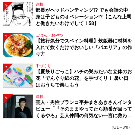
連載
2
部長がヘッドハンティング!? でも会話の中
身は子どものオペレーション!?【こんな上司
と働きたいわけでして！58】
ごはん・おやつ
3
【旅行気分でスペイン料理】炊飯器に材料を
入れて炊くだけでおいしい「パエリア」の作
り方
手づくり
4
【夏祭りごっこ】ハチの巣みたいな立体のお
花「でんぐり紙の花」を手づくり！ 暑い日
はおうちで楽しもう
連載
5
芸人・男性ブランコ平井まさあきさんインタ
ビュー「『そのままやってたら順番が回って
くるやろ』芸人仲間の何気ない一言に救われ
てきたから、頑張れる」
（8/1～8/8）