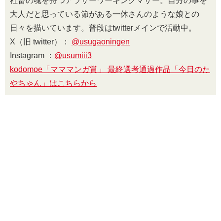
社畜の魂を持つアラサーワーキングマザー。自分の事を
大人だと思っている節がある一休さんのような娘との
日々を描いています。普段はtwitterメインで活動中。
X（旧 twitter）：
@usugaoningen
Instagram ：
@usumiii3
kodomoe「マママンガ賞」 最終選考通過作品「今日のた
やちゃん」はこちらから