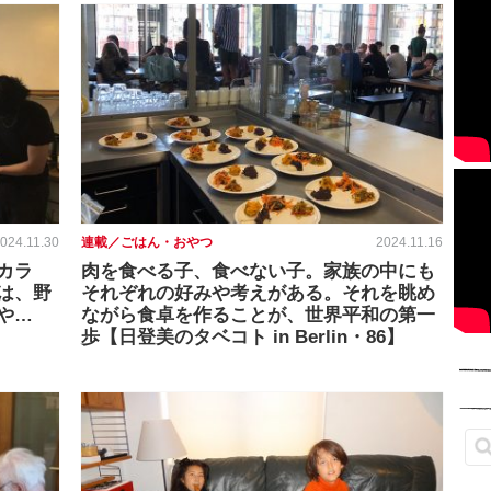
024.11.30
連載／ごはん・おやつ
2024.11.16
カラ
肉を食べる子、食べない子。家族の中にも
は、野
それぞれの好みや考えがある。それを眺め
や…
ながら食卓を作ることが、世界平和の第一
】
歩【日登美のタベコト in Berlin・86】