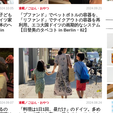
024.10.05
連載／ごはん・おやつ
2024.09.21
子ども
「プファンド」でペットボトルの容器を、
イツ家
「リファンド」でテイクアウトの容器を再
本のヘ
利用。エコ大国ドイツの画期的なシステム
in
【日登美のタベコト in Berlin・82】
024.09.07
連載／ごはん・おやつ
2024.08.24
るの
「料理は1日1回、昼だけ」のドイツ。多め