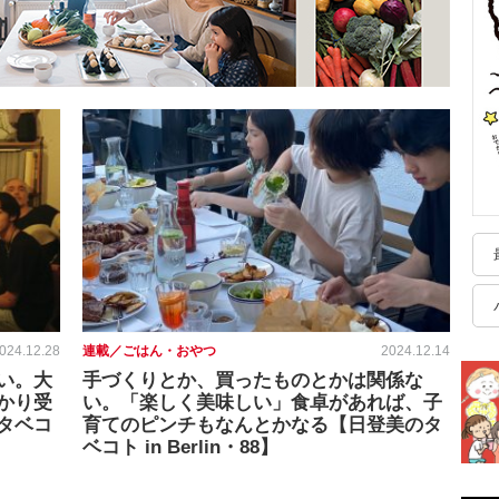
024.12.28
連載／ごはん・おやつ
2024.12.14
い。大
手づくりとか、買ったものとかは関係な
かり受
い。「楽しく美味しい」食卓があれば、子
タベコ
育てのピンチもなんとかなる【日登美のタ
ベコト in Berlin・88】