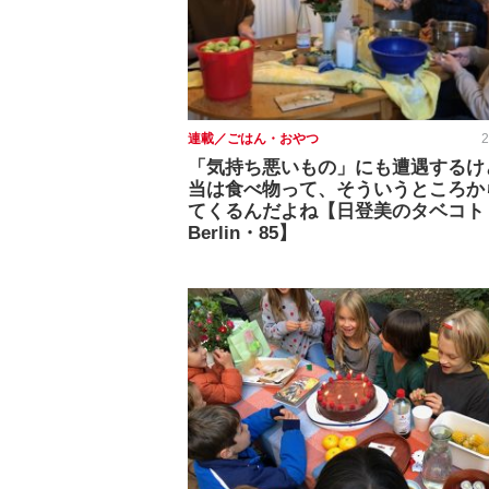
連載／ごはん・おやつ
2
「気持ち悪いもの」にも遭遇するけ
当は食べ物って、そういうところか
てくるんだよね【日登美のタベコト 
Berlin・85】