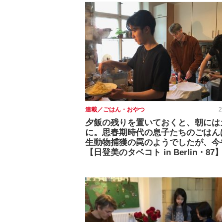
連載／ごはん・おやつ
2
夕飯の残りを置いておくと、朝には
に。思春期時代の息子たちのごはん
生動物捕獲の罠のようでしたが、今
【日登美のタベコト in Berlin・87