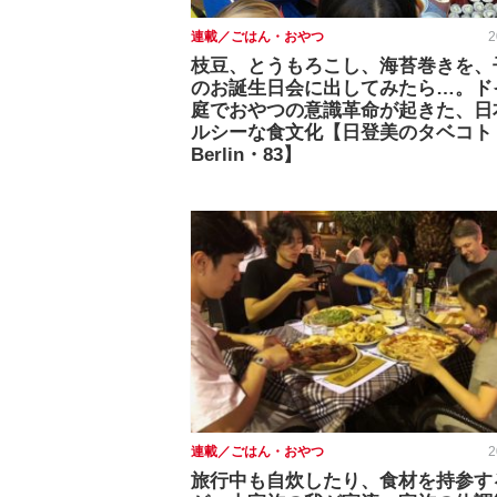
連載／ごはん・おやつ
2
枝豆、とうもろこし、海苔巻きを、
のお誕生日会に出してみたら…。ド
庭でおやつの意識革命が起きた、日
ルシーな食文化【日登美のタベコト 
Berlin・83】
連載／ごはん・おやつ
2
旅行中も自炊したり、食材を持参す