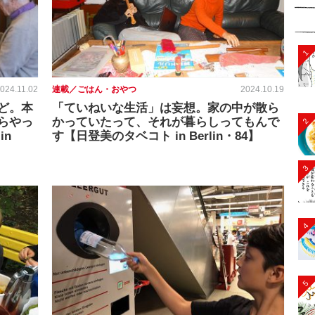
1
024.11.02
連載／ごはん・おやつ
2024.10.19
ど。本
「ていねいな生活」は妄想。家の中が散ら
らやっ
かっていたって、それが暮らしってもんで
2
in
す【日登美のタベコト in Berlin・84】
3
4
5