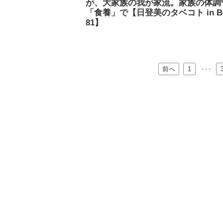
が、大家族の我が家流。家族の体調
「食養」で【日登美のタベコト in Ber
81】
前へ
…
1