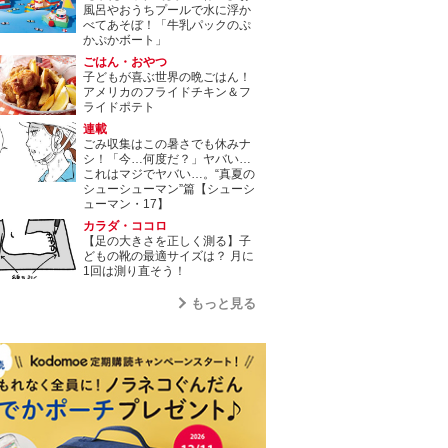
風呂やおうちプールで水に浮か
べてあそぼ！「牛乳パックのぷ
かぷかボート」
ごはん・おやつ
子どもが喜ぶ世界の晩ごはん！
アメリカのフライドチキン＆フ
ライドポテト
連載
ごみ収集はこの暑さでも休みナ
シ！「今…何度だ？」ヤバい…
これはマジでヤバい…。“真夏の
シューシューマン”篇【シューシ
ューマン・17】
カラダ・ココロ
【足の大きさを正しく測る】子
どもの靴の最適サイズは？ 月に
1回は測り直そう！
もっと見る