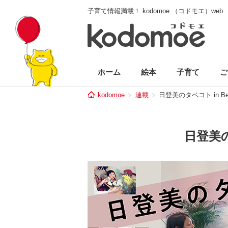
子育て情報満載！ kodomoe （コドモエ）web
ホーム
絵本
子育て
ご
kodomoe
連載
日登美のタベコト in Ber
日登美のタ