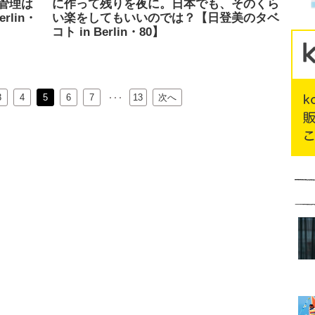
管理は
に作って残りを夜に。日本でも、そのくら
lin・
い楽をしてもいいのでは？【日登美のタベ
コト in Berlin・80】
3
4
5
6
…
7
13
次へ