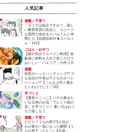
人気記事
連載／子育て
「タイヤは純正ですか？」新し
い教育実習の先生に、ユニーク
な質問で攻めるスバルくんと仲
間たち【自閉症BOY★スバルく
ん・143】
ごはん・おやつ
【旅行気分でスペイン料理】炊
飯器に材料を入れて炊くだけで
おいしい「パエリア」の作り方
連載
部長がヘッドハンティング!? で
も会話の中身は子どものオペレ
ーション!?【こんな上司と働き
たいわけでして！58】
手づくり
【夏祭りごっこ】ハチの巣みた
いな立体のお花「でんぐり紙の
花」を手づくり！ 暑い日はおう
ちで楽しもう
連載／子育て
ビビり？うちの男子5人目が、
わが家の一員になった瞬間【う
ちの男子（だんご）4兄弟・