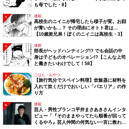
も母でした・8】
連載
2
高校生のニイニが帰宅したら様子が変。お顔
が青いかも…？ その理由にオトト君は…
【10歳差兄弟！ぼくのニイニは高校生・3】
連載
3
部長がヘッドハンティング!? でも会話の中
身は子どものオペレーション!?【こんな上司
と働きたいわけでして！58】
ごはん・おやつ
4
【旅行気分でスペイン料理】炊飯器に材料を
入れて炊くだけでおいしい「パエリア」の作
り方
連載
5
芸人・男性ブランコ平井まさあきさんインタ
ビュー「『そのままやってたら順番が回って
くるやろ』芸人仲間の何気ない一言に救われ
てきたから、頑張れる」