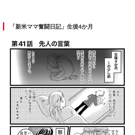
「新米ママ奮闘日記」生後4か月