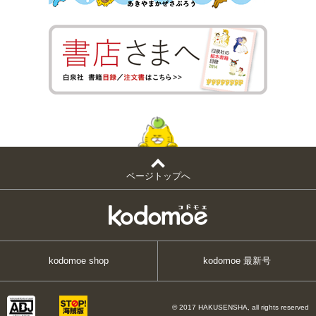
ページトップへ
kodomoe shop
kodomoe 最新号
© 2017 HAKUSENSHA, all rights reserved