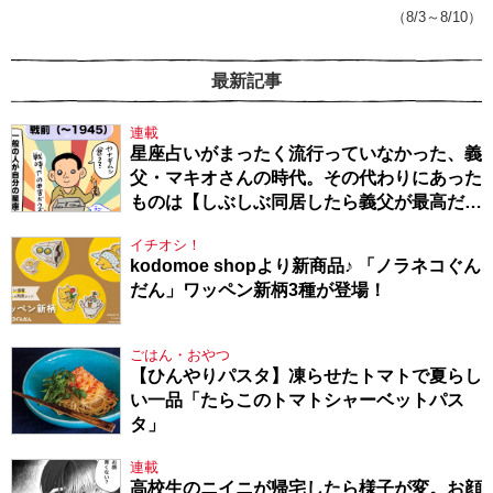
（8/3～8/10）
最新記事
連載
星座占いがまったく流行っていなかった、義
父・マキオさんの時代。その代わりにあった
ものは【しぶしぶ同居したら義父が最高だっ
た件・104】
イチオシ！
kodomoe shopより新商品♪ 「ノラネコぐん
だん」ワッペン新柄3種が登場！
ごはん・おやつ
【ひんやりパスタ】凍らせたトマトで夏らし
い一品「たらこのトマトシャーベットパス
タ」
連載
高校生のニイニが帰宅したら様子が変。お顔