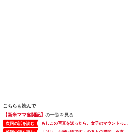
こちらも読んで
【新米ママ奮闘記】
の一覧を見る
もしこの写真を送ったら、女子のマウントってやつになるのかな…【新米ママ奮闘日記・15】
次回の話を読む
「はい、お届け物です」のあとの質問。正直に言う？ どう答える？【新米ママ奮闘日記・13】
前回の話を読む