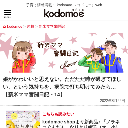
子育て情報満載！ kodomoe （コドモエ）web
kodomoe
連載
新米ママ奮闘記
娘がかわいいと思えない。ただただ時が過ぎてほし
い、という気持ちを、病院で打ち明けてみたら…
【新米ママ奮闘日記・14】
2022年8月22日
こちらも読みたい
kodomoe shopより新商品♪ 「ノラネ
コぐんだん」なりきり帽子（大、小）