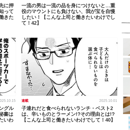
先に押
一流の男は一流の品を身につけないと…重
知って
役のマウントにも負けない、我が宝を自慢
働きた
したい！【こんな上司と働きたいわけでし
て！42】
025.10.15
連載
2025.10.01
ングル
子連れだと食べられないランチ・ベスト2
秘書は
は、辛いものとラーメン!?その理由とは!?
たいわ
【こんな上司と働きたいわけでして！40】