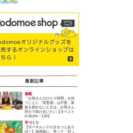
最新記事
連載
「お母さんのひとり時間」を持
つことに「罪悪感」は不要。家
族を頼れないときは、お母さん
同士で助け合いたい【タベコト
in Berlin・130】
手づくり
【ボーネルンドのきせつとあそ
ぼ！】画用紙に、塗って、切っ