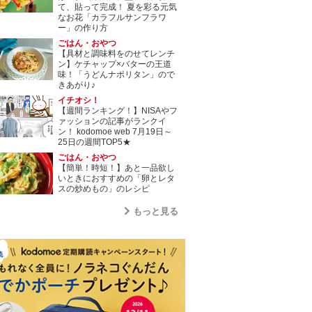
て、貼って完成！ 夏を彩る元気
なお花「カラフルサンフラワ
ー」の作り方
ごはん・おやつ
【具材と調味料をのせてレンチ
ン】ケチャップ×バターの王道
味！「うどんナポリタン」ので
きあがり♪
イチオシ！
【週間ランキング！】NISAやフ
ァッションの記事がランクイ
ン！ kodomoe web 7月19日～
25日の週間TOP5★
ごはん・おやつ
【簡単！時短！】あと一品欲し
いときにおすすめの「卵とレタ
スの炒めもの」のレシピ
もっと見る