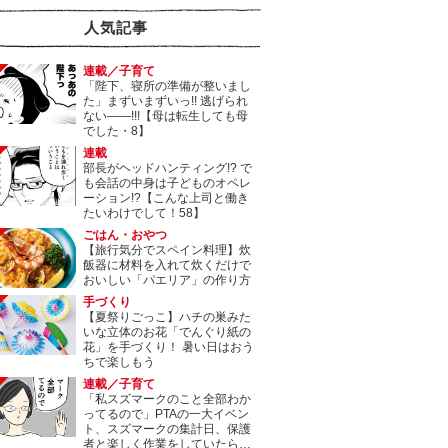
人気記事
連載／子育て
「陛下、寝所の準備が整いまし
た」まずいまずいっ!! 逃げられ
ない――!!!【母は転生しても母
でした・8】
連載
部長がヘッドハンティング!? で
も会話の中身は子どものオペレ
ーション!?【こんな上司と働き
たいわけでして！58】
ごはん・おやつ
【旅行気分でスペイン料理】炊
飯器に材料を入れて炊くだけで
おいしい「パエリア」の作り方
手づくり
【夏祭りごっこ】ハチの巣みた
いな立体のお花「でんぐり紙の
花」を手づくり！ 暑い日はおう
ちで楽しもう
連載／子育て
「私スズマークのこと全部わか
ってるので」PTAの一大イベン
ト、スズマークの集計日、保護
者と楽しく作業をしていたら…