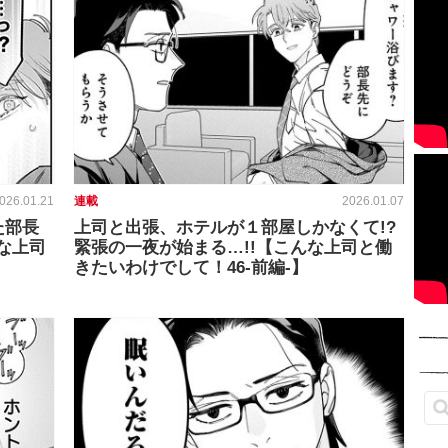
026.01.21
連載
2026.01.07
た部長
上司と出張、ホテルが１部屋しかなくて!?
な上司
緊張の一夜が始まる…!!【こんな上司と働
きたいわけでして！46-前編-】