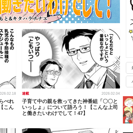
026.02.18
連載
2026.02.04
らべれ
子育て中の親を救ってきた神番組「〇〇と
【こん
いっしょ」について語ろう！【こんな上司
と働きたいわけでして！47】