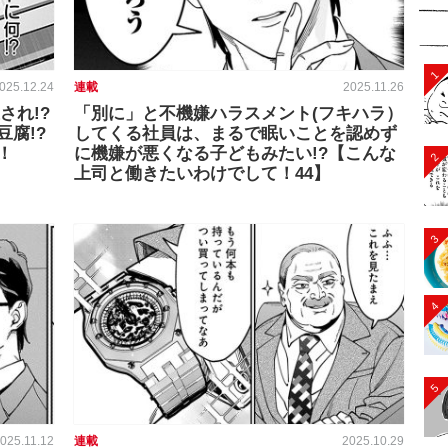
1
025.12.24
連載
2025.11.26
され!?
「別に」と不機嫌ハラスメント(フキハラ）
腐!?
してくる社員は、まるで眠いことを認めず
！
に機嫌が悪くなる子どもみたい!?【こんな
2
上司と働きたいわけでして！44】
3
4
5
025.11.12
連載
2025.10.29