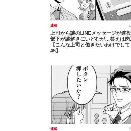
連載
2
上司から謎のLINEメッセージが連投
部下が謎解きにいどむが…答えは肉豆
【こんな上司と働きたいわけでして
45】
連載
2