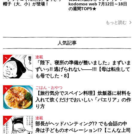
帽子（大、小）が登場！
kodomoe web 7月12日～18日
の週間TOP5★
もっと読む
人気記事
連載
1
「陛下、寝所の準備が整いました」まずいま
ずいっ!! 逃げられない――!!!【母は転生して
も母でした・8】
ごはん・おやつ
2
【旅行気分でスペイン料理】炊飯器に材料を
入れて炊くだけでおいしい「パエリア」の作
り方
連載
3
部長がヘッドハンティング!? でも会話の中
身は子どものオペレーション!?【こんな上司