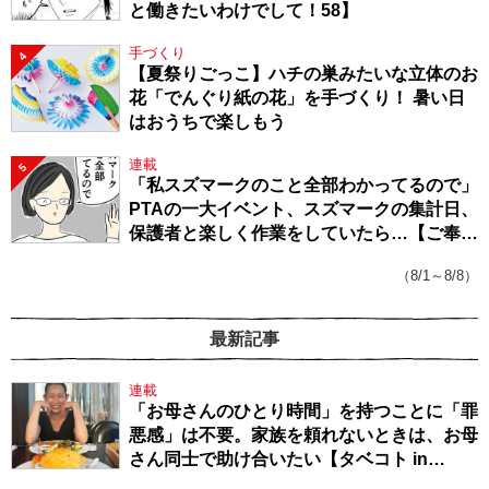
と働きたいわけでして！58】
手づくり
4
【夏祭りごっこ】ハチの巣みたいな立体のお
花「でんぐり紙の花」を手づくり！ 暑い日
はおうちで楽しもう
連載
5
「私スズマークのこと全部わかってるので」
PTAの一大イベント、スズマークの集計日、
保護者と楽しく作業をしていたら…【ご奉仕
戦隊★PTA・19】
（8/1～8/8）
最新記事
連載
「お母さんのひとり時間」を持つことに「罪
悪感」は不要。家族を頼れないときは、お母
さん同士で助け合いたい【タベコト in
Berlin・130】