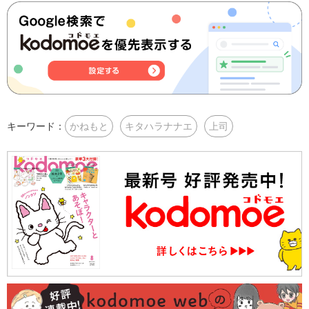
キーワード：
かねもと
キタハラナナエ
上司