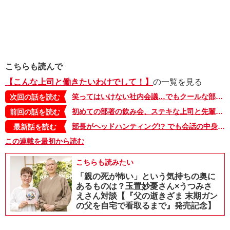
こちらも読んで
【こんな上司と働きたいわけでして！】
の一覧を見る
笑ってはいけない社内会議…でもクールな部長から出てきた一言に、全員アウト寸前!?【こんな上司と働きたいわけでして！11】
次回の話を読む
初めての部署の飲み会、ステキな上司と先輩たち…がなんか思ってたんと違う！【こんな上司と働きたいわけでして！06】
前回の話を読む
部長がヘッドハンティング!? でも会話の中身は子どものオペレーション!?【こんな上司と働きたいわけでして！58】
最新話を読む
この連載を最初から読む
こちらも読みたい
「親の死が怖い」という気持ちの奥に
あるものは？玉置妙憂さん×うつみさ
えさん対談【『父の逝きざま 末期ガン
の父を自宅で看取るまで』発売記念】