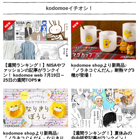
kodomoeイチオシ！
【週間ランキング！】NISAやフ
kodomoe shopより新商品♪
ァッションの記事がランクイ
「ノラネコぐんだん」耐熱マグ3
ン！ kodomoe web 7月19日～
種が登場！
25日の週間TOP5★
kodomoe shopより新商品♪
【週間ランキング！】夏休みの
「ノラネコぐんだん」なりきり
自由研究記事がランクイン！