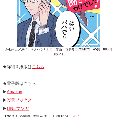
かねもと／原作 キタハラナナエ／作画 コドモエCOMICS A5判 880円
（税込）
★詳細＆紙版は
こちら
★電子版はこちら
▶
Amazon
▶
楽天ブックス
▶
LINEマンガ
【39Pまで無料で読める！】連載は
こちら