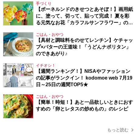
手づくり
【ボーネルンドのきせつとあそぼ！】画用紙
に、塗って、切って、貼って完成！ 夏を彩
る元気なお花「カラフルサンフラワー」の作
り方
ごはん・おやつ
【具材と調味料をのせてレンチン】ケチャッ
プ×バターの王道味！「うどんナポリタン」
のできあがり♪
イチオシ！
【週間ランキング！】NISAやファッション
の記事がランクイン！ kodomoe web 7月19
日～25日の週間TOP5★
ごはん・おやつ
【簡単！時短！】あと一品欲しいときにおす
すめの「卵とレタスの炒めもの」のレシピ
もっと読む