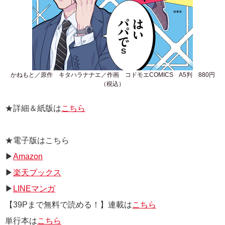
かねもと／原作 キタハラナナエ／作画 コドモエCOMICS A5判 880円
（税込）
★詳細＆紙版は
こちら
★電子版はこちら
▶
Amazon
▶
楽天ブックス
▶
LINEマンガ
【39Pまで無料で読める！】連載は
こちら
単行本は
こちら