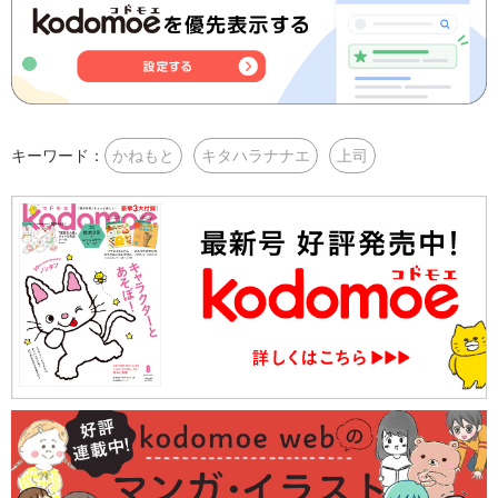
キーワード：
かねもと
キタハラナナエ
上司