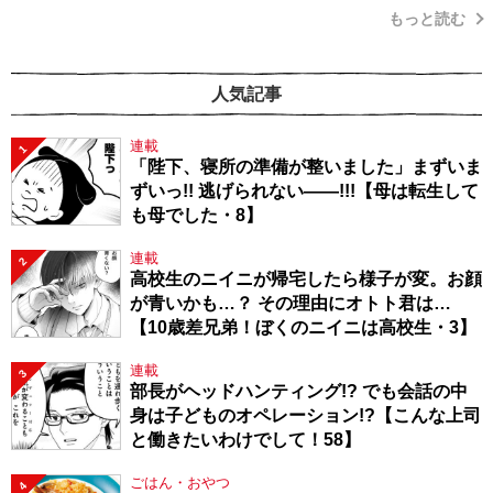
もっと読む
人気記事
連載
1
「陛下、寝所の準備が整いました」まずいま
ずいっ!! 逃げられない――!!!【母は転生して
も母でした・8】
連載
2
高校生のニイニが帰宅したら様子が変。お顔
が青いかも…？ その理由にオトト君は…
【10歳差兄弟！ぼくのニイニは高校生・3】
連載
3
部長がヘッドハンティング!? でも会話の中
身は子どものオペレーション!?【こんな上司
と働きたいわけでして！58】
ごはん・おやつ
4