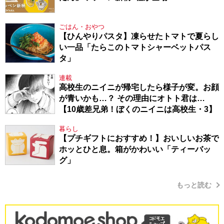
ごはん・おやつ
【ひんやりパスタ】凍らせたトマトで夏らし
い一品「たらこのトマトシャーベットパス
タ」
連載
高校生のニイニが帰宅したら様子が変。お顔
が青いかも…？ その理由にオトト君は…
【10歳差兄弟！ぼくのニイニは高校生・3】
暮らし
【プチギフトにおすすめ！】おいしいお茶で
ホッとひと息。箱がかわいい「ティーバッ
グ」
もっと読む