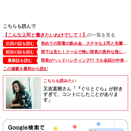
こちらも読んで
【こんな上司と働きたいわけでして！】
の一覧を見る
初めての部署の飲み会、ステキな上司と先輩たち…がなんか思ってたんと違う！【こんな上司と働きたいわけでして！06】
次回の話を読む
部下は見た！クールで怖い部長の意外な推しキャラ…【こんな上司と働きたいわけでして！ 02】
前回の話を読む
部長がヘッドハンティング!? でも会話の中身は子どものオペレーション!?【こんな上司と働きたいわけでして！58】
最新話を読む
この連載を最初から読む
こちらも読みたい
又吉直樹さん「『ぐりとぐら』が好き
すぎて、コントにしたことがありま
す」