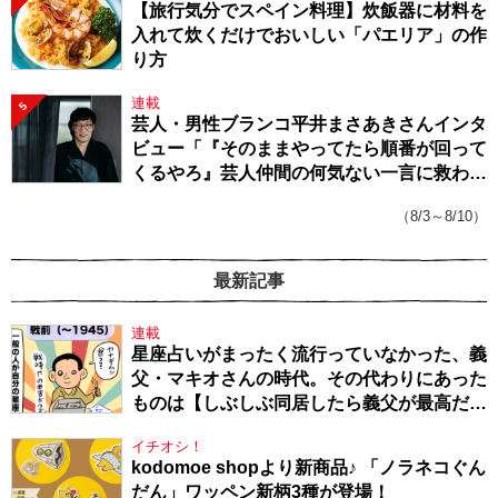
【旅行気分でスペイン料理】炊飯器に材料を
入れて炊くだけでおいしい「パエリア」の作
り方
連載
5
芸人・男性ブランコ平井まさあきさんインタ
ビュー「『そのままやってたら順番が回って
くるやろ』芸人仲間の何気ない一言に救われ
てきたから、頑張れる」
（8/3～8/10）
最新記事
連載
星座占いがまったく流行っていなかった、義
父・マキオさんの時代。その代わりにあった
ものは【しぶしぶ同居したら義父が最高だっ
た件・104】
イチオシ！
kodomoe shopより新商品♪ 「ノラネコぐん
だん」ワッペン新柄3種が登場！