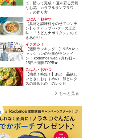
て、貼って完成！ 夏を彩る元気
なお花「カラフルサンフラワ
ー」の作り方
ごはん・おやつ
【具材と調味料をのせてレンチ
ン】ケチャップ×バターの王道
味！「うどんナポリタン」ので
きあがり♪
イチオシ！
【週間ランキング！】NISAやフ
ァッションの記事がランクイ
ン！ kodomoe web 7月19日～
25日の週間TOP5★
ごはん・おやつ
【簡単！時短！】あと一品欲し
いときにおすすめの「卵とレタ
スの炒めもの」のレシピ
もっと見る