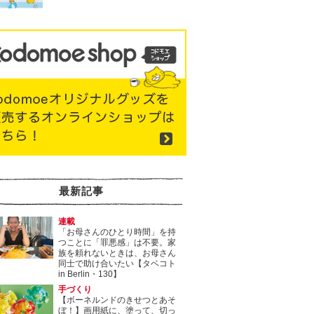
最新記事
連載
「お母さんのひとり時間」を持
つことに「罪悪感」は不要。家
族を頼れないときは、お母さん
同士で助け合いたい【タベコト
in Berlin・130】
手づくり
【ボーネルンドのきせつとあそ
ぼ！】画用紙に、塗って、切っ