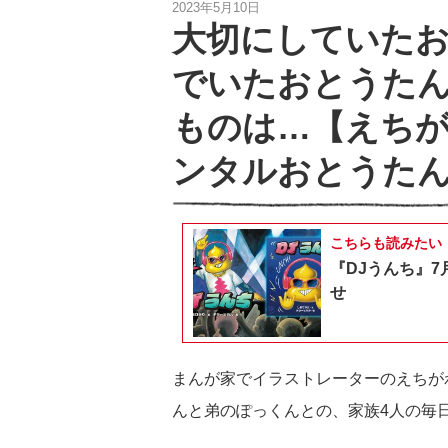
2023年5月10日
大切にしていた
でいたおとうた
ものは…【えち
ンタルおとうたん
こちらも読みたい
『DJうんち』7
せ
まんが家でイラストレーターのえちが
んと弟のぽっくんとの、家族4人の毎