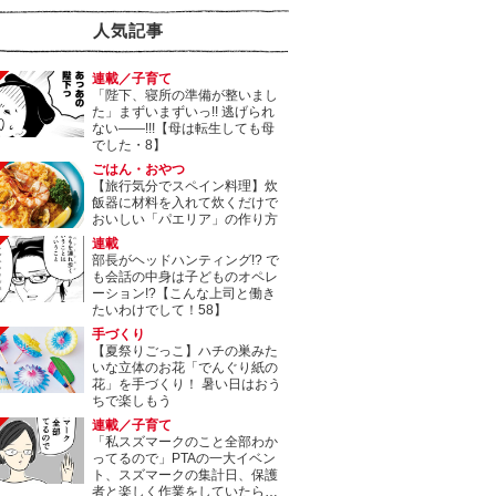
人気記事
連載／子育て
「陛下、寝所の準備が整いまし
た」まずいまずいっ!! 逃げられ
ない――!!!【母は転生しても母
でした・8】
ごはん・おやつ
【旅行気分でスペイン料理】炊
飯器に材料を入れて炊くだけで
おいしい「パエリア」の作り方
連載
部長がヘッドハンティング!? で
も会話の中身は子どものオペレ
ーション!?【こんな上司と働き
たいわけでして！58】
手づくり
【夏祭りごっこ】ハチの巣みた
いな立体のお花「でんぐり紙の
花」を手づくり！ 暑い日はおう
ちで楽しもう
連載／子育て
「私スズマークのこと全部わか
ってるので」PTAの一大イベン
ト、スズマークの集計日、保護
者と楽しく作業をしていたら…