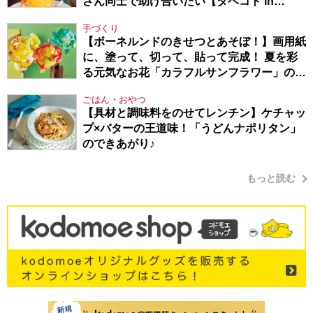
さん同士で助け合いたい【タベコト in
Berlin・130】
手づくり
【ボーネルンドのきせつとあそぼ！】画用紙
に、塗って、切って、貼って完成！ 夏を彩
る元気なお花「カラフルサンフラワー」の作
り方
ごはん・おやつ
【具材と調味料をのせてレンチン】ケチャッ
プ×バターの王道味！「うどんナポリタン」
のできあがり♪
もっと読む