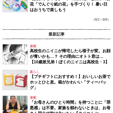
花「でんぐり紙の花」を手づくり！ 暑い日
はおうちで楽しもう
（8/2～8/9）
最新記事
連載
高校生のニイニが帰宅したら様子が変。お顔
が青いかも…？ その理由にオトト君は…
【10歳差兄弟！ぼくのニイニは高校生・3】
暮らし
【プチギフトにおすすめ！】おいしいお茶で
ホッとひと息。箱がかわいい「ティーバッ
グ」
連載
「お母さんのひとり時間」を持つことに「罪
悪感」は不要。家族を頼れないときは、お母