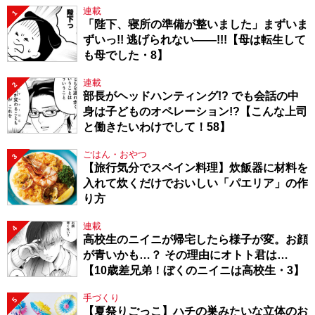
連載
1
「陛下、寝所の準備が整いました」まずいま
ずいっ!! 逃げられない――!!!【母は転生して
も母でした・8】
連載
2
部長がヘッドハンティング!? でも会話の中
身は子どものオペレーション!?【こんな上司
と働きたいわけでして！58】
ごはん・おやつ
3
【旅行気分でスペイン料理】炊飯器に材料を
入れて炊くだけでおいしい「パエリア」の作
り方
連載
4
高校生のニイニが帰宅したら様子が変。お顔
が青いかも…？ その理由にオトト君は…
【10歳差兄弟！ぼくのニイニは高校生・3】
手づくり
5
【夏祭りごっこ】ハチの巣みたいな立体のお