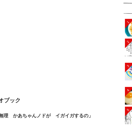
1
2
3
4
オブック
5
無理 かあちゃんノドが イガイガするの」