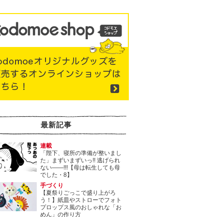
最新記事
連載
「陛下、寝所の準備が整いまし
た」まずいまずいっ!! 逃げられ
ない――!!!【母は転生しても母
でした・8】
手づくり
【夏祭りごっこで盛り上がろ
う！】紙皿やストローでフォト
プロップス風のおしゃれな「お
めん」の作り方