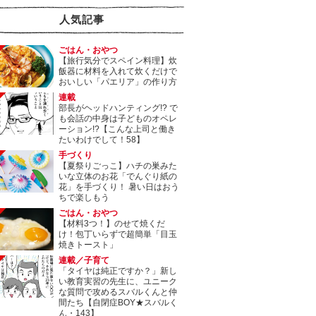
人気記事
ごはん・おやつ
【旅行気分でスペイン料理】炊
飯器に材料を入れて炊くだけで
おいしい「パエリア」の作り方
連載
部長がヘッドハンティング!? で
も会話の中身は子どものオペレ
ーション!?【こんな上司と働き
たいわけでして！58】
手づくり
【夏祭りごっこ】ハチの巣みた
いな立体のお花「でんぐり紙の
花」を手づくり！ 暑い日はおう
ちで楽しもう
ごはん・おやつ
【材料3つ！】のせて焼くだ
け！包丁いらずで超簡単「目玉
焼きトースト」
連載／子育て
「タイヤは純正ですか？」新し
い教育実習の先生に、ユニーク
な質問で攻めるスバルくんと仲
間たち【自閉症BOY★スバルく
ん・143】