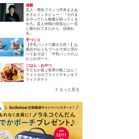
連載
芸人・男性ブランコ平井まさあ
きさんインタビュー「『そのま
まやってたら順番が回ってくる
やろ』芸人仲間の何気ない一言
に救われてきたから、頑張れ
る」
手づくり
【牛乳パックで夏の工作！】お
風呂やおうちプールで水に浮か
べてあそぼ！「牛乳パックのぷ
かぷかボート」
ごはん・おやつ
子どもが喜ぶ世界の晩ごはん！
アメリカのフライドチキン＆フ
ライドポテト
もっと見る