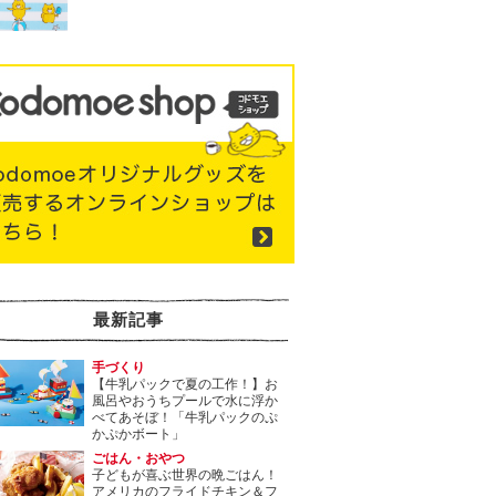
最新記事
手づくり
【牛乳パックで夏の工作！】お
風呂やおうちプールで水に浮か
べてあそぼ！「牛乳パックのぷ
かぷかボート」
ごはん・おやつ
子どもが喜ぶ世界の晩ごはん！
アメリカのフライドチキン＆フ