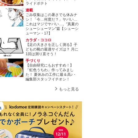
ライドポテト
連載
ごみ収集はこの暑さでも休みナ
シ！「今…何度だ？」ヤバい…
これはマジでヤバい…。“真夏の
シューシューマン”篇【シューシ
ューマン・17】
カラダ・ココロ
【足の大きさを正しく測る】子
どもの靴の最適サイズは？ 月に
1回は測り直そう！
手づくり
【自由研究にもおすすめ！】
「虹色うちわ」作ってみまし
た！ 夏休みの工作に最＆高♪・
編集部スタッフイチオシ！
もっと見る