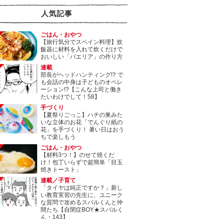
人気記事
ごはん・おやつ
【旅行気分でスペイン料理】炊
飯器に材料を入れて炊くだけで
おいしい「パエリア」の作り方
連載
部長がヘッドハンティング!? で
も会話の中身は子どものオペレ
ーション!?【こんな上司と働き
たいわけでして！58】
手づくり
【夏祭りごっこ】ハチの巣みた
いな立体のお花「でんぐり紙の
花」を手づくり！ 暑い日はおう
ちで楽しもう
ごはん・おやつ
【材料3つ！】のせて焼くだ
け！包丁いらずで超簡単「目玉
焼きトースト」
連載／子育て
「タイヤは純正ですか？」新し
い教育実習の先生に、ユニーク
な質問で攻めるスバルくんと仲
間たち【自閉症BOY★スバルく
ん・143】