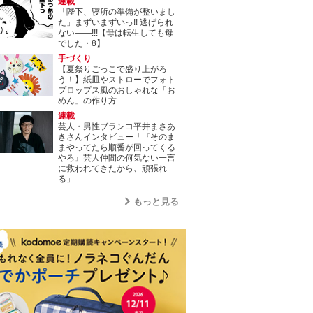
連載
「陛下、寝所の準備が整いまし
た」まずいまずいっ!! 逃げられ
ない――!!!【母は転生しても母
でした・8】
手づくり
【夏祭りごっこで盛り上がろ
う！】紙皿やストローでフォト
プロップス風のおしゃれな「お
めん」の作り方
連載
芸人・男性ブランコ平井まさあ
きさんインタビュー「『そのま
まやってたら順番が回ってくる
やろ』芸人仲間の何気ない一言
に救われてきたから、頑張れ
る」
もっと見る