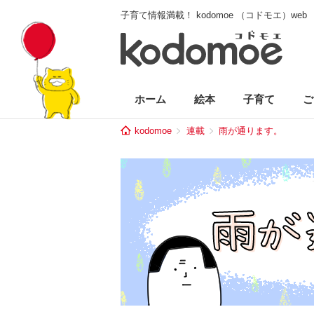
子育て情報満載！ kodomoe （コドモエ）web
ホーム
絵本
子育て
ご
kodomoe
連載
雨が通ります。