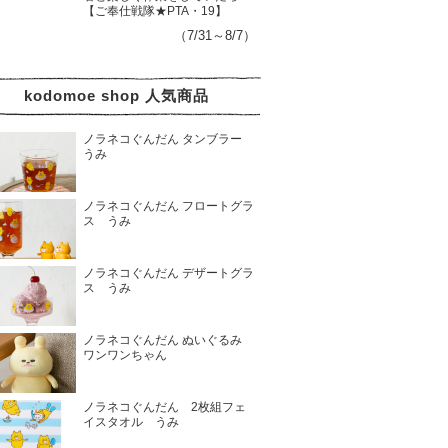
【ご奉仕戦隊★PTA・19】
（7/31～8/7）
kodomoe shop 人気商品
ノラネコぐんだん タンブラー
うみ
ノラネコぐんだん フロートグラ
ス うみ
ノラネコぐんだん デザートグラ
ス うみ
ノラネコぐんだん ぬいぐるみ
ワンワンちゃん
ノラネコぐんだん 2枚組フェ
イスタオル うみ