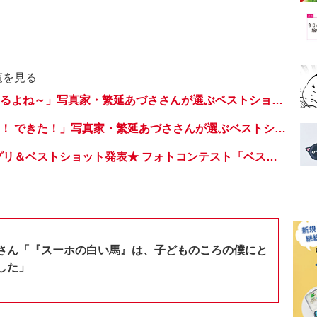
覧を見る
発表！「いい顔するよね～」写真家・繁延あづささんが選ぶベストショット【みんなのコドモPHOTOギャラリー】
発表！「見て見て！ できた！」写真家・繁延あづささんが選ぶベストショット【みんなのコドモPHOTOギャラリー】
最終回！ グランプリ＆ベストショット発表★ フォトコンテスト「ベストスマイル、大集合！」【kodomoeフォトコンテスト】
さん「『スーホの白い馬』は、子どものころの僕にと
した」