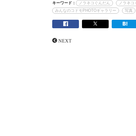
キーワード：
ノラネコぐんだん
ノラネコ
みんなのコドモPHOTOギャラリー
写真
NEXT