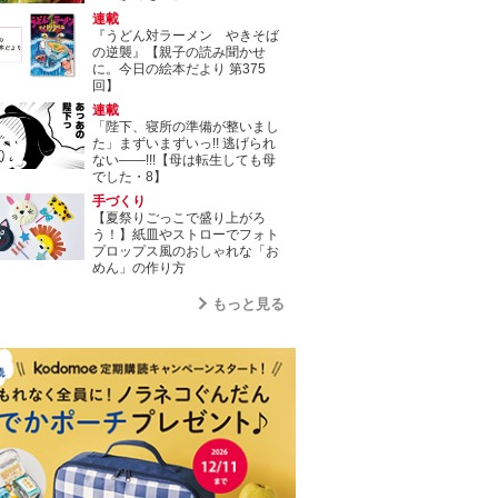
連載
『うどん対ラーメン やきそば
の逆襲』【親子の読み聞かせ
に。今日の絵本だより 第375
回】
連載
「陛下、寝所の準備が整いまし
た」まずいまずいっ!! 逃げられ
ない――!!!【母は転生しても母
でした・8】
手づくり
【夏祭りごっこで盛り上がろ
う！】紙皿やストローでフォト
プロップス風のおしゃれな「お
めん」の作り方
もっと見る