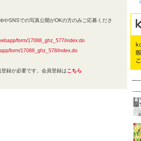
ebやSNSでの写真公開がOKの方のみご応募くださ
p/webapp/form/17088_ghz_577/index.do
ebapp/form/17088_ghz_578/index.do
b会員登録が必要です。会員登録は
こちら