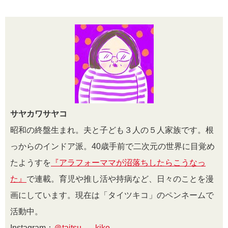
サヤカワサヤコ
昭和の終盤生まれ。夫と子ども３人の５人家族です。根
っからのインドア派。40歳手前で二次元の世界に目覚め
たようすを
『アラフォーママが沼落ちしたらこうなっ
た』
で連載。育児や推し活や持病など、日々のことを漫
画にしています。現在は「タイツキコ」のペンネームで
活動中。
Instagram：
＠taitsu___kiko