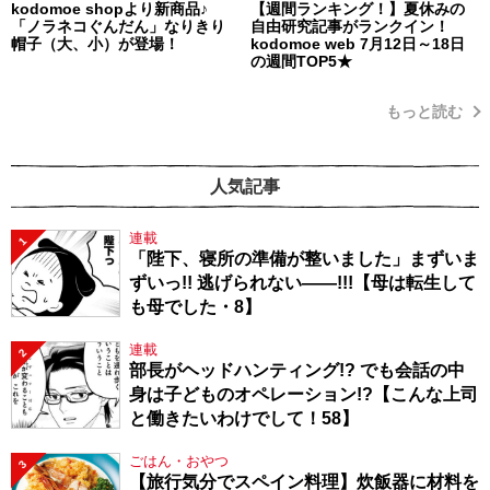
kodomoe shopより新商品♪
【週間ランキング！】夏休みの
「ノラネコぐんだん」なりきり
自由研究記事がランクイン！
帽子（大、小）が登場！
kodomoe web 7月12日～18日
の週間TOP5★
もっと読む
人気記事
連載
1
「陛下、寝所の準備が整いました」まずいま
ずいっ!! 逃げられない――!!!【母は転生して
も母でした・8】
連載
2
部長がヘッドハンティング!? でも会話の中
身は子どものオペレーション!?【こんな上司
と働きたいわけでして！58】
ごはん・おやつ
3
【旅行気分でスペイン料理】炊飯器に材料を