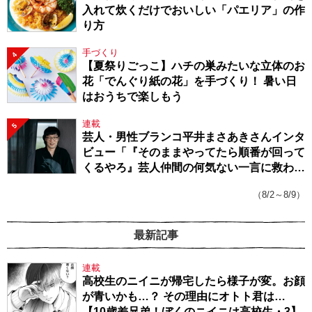
入れて炊くだけでおいしい「パエリア」の作
り方
手づくり
4
【夏祭りごっこ】ハチの巣みたいな立体のお
花「でんぐり紙の花」を手づくり！ 暑い日
はおうちで楽しもう
連載
5
芸人・男性ブランコ平井まさあきさんインタ
ビュー「『そのままやってたら順番が回って
くるやろ』芸人仲間の何気ない一言に救われ
てきたから、頑張れる」
（8/2～8/9）
最新記事
連載
高校生のニイニが帰宅したら様子が変。お顔
が青いかも…？ その理由にオトト君は…
【10歳差兄弟！ぼくのニイニは高校生・3】