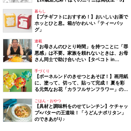
暮らし
【プチギフトにおすすめ！】おいしいお茶で
ホッとひと息。箱がかわいい「ティーバッ
グ」
連載
「お母さんのひとり時間」を持つことに「罪
悪感」は不要。家族を頼れないときは、お母
さん同士で助け合いたい【タベコト in
Berlin・130】
手づくり
【ボーネルンドのきせつとあそぼ！】画用紙
に、塗って、切って、貼って完成！ 夏を彩
る元気なお花「カラフルサンフラワー」の作
り方
ごはん・おやつ
【具材と調味料をのせてレンチン】ケチャッ
プ×バターの王道味！「うどんナポリタン」
のできあがり♪