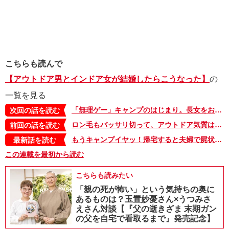
こちらも読んで
【アウトドア男とインドア女が結婚したらこうなった】
の
一覧を見る
「無理ゲー」キャンプのはじまり。長女をおんぶしたままテント設営に食事。もしかして…私…!?【アウトドア男とインドア女が結婚したらこうなった・4】
次回の話を読む
ロン毛もバッサリ切って、アウトドア気質は消えていたのに…。突然来た、夫のキャンプ宣言【アウトドア男とインドア女が結婚したらこうなった・2】
前回の話を読む
もうキャンプイヤッ！帰宅すると夫婦で屍状態。それでもアウトドアライフが続くのは…【アウトドア男とインドア女が結婚したらこうなった・31】
最新話を読む
この連載を最初から読む
こちらも読みたい
「親の死が怖い」という気持ちの奥に
あるものは？玉置妙憂さん×うつみさ
えさん対談【『父の逝きざま 末期ガン
の父を自宅で看取るまで』発売記念】