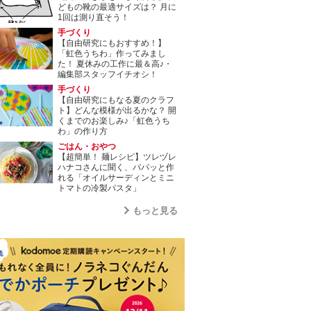
どもの靴の最適サイズは？ 月に
1回は測り直そう！
手づくり
【自由研究にもおすすめ！】
「虹色うちわ」作ってみまし
た！ 夏休みの工作に最＆高♪・
編集部スタッフイチオシ！
手づくり
【自由研究にもなる夏のクラフ
ト】どんな模様が出るかな？ 開
くまでのお楽しみ♪「虹色うち
わ」の作り方
ごはん・おやつ
【超簡単！ 麺レシピ】ツレヅレ
ハナコさんに聞く、パパッと作
れる「オイルサーディンとミニ
トマトの冷製パスタ」
もっと見る