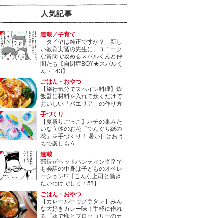
人気記事
連載／子育て
「タイヤは純正ですか？」新し
い教育実習の先生に、ユニーク
な質問で攻めるスバルくんと仲
間たち【自閉症BOY★スバルく
ん・143】
ごはん・おやつ
【旅行気分でスペイン料理】炊
飯器に材料を入れて炊くだけで
おいしい「パエリア」の作り方
手づくり
【夏祭りごっこ】ハチの巣みた
いな立体のお花「でんぐり紙の
花」を手づくり！ 暑い日はおう
ちで楽しもう
連載
部長がヘッドハンティング!? で
も会話の中身は子どものオペレ
ーション!?【こんな上司と働き
たいわけでして！58】
ごはん・おやつ
【カレールーでグラタン】みん
な大好きカレー味！手軽に作れ
る「ゆで卵とブロッコリーのカ