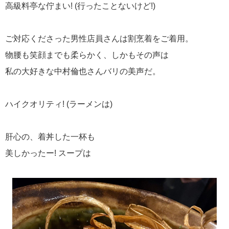
高級料亭な佇まい! (行ったことないけど!)
ご対応くださった男性店員さんは割烹着をご着用。
物腰も笑顔までも柔らかく、しかもその声は
私の大好きな中村倫也さんバリの美声だ。
ハイクオリティ! (ラーメンは)
肝心の、着丼した一杯も
美しかったー! スープは