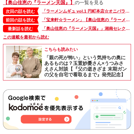
【奥山佳恵の『ラーメン天国』】
の一覧を見る
「ラーメンムギュ vol.1 円町本店☆オニバラ白」【奥山佳恵の『ラーメン天国』第百十七回】
次回の話を読む
「宝来軒☆ラーメン」【奥山佳恵の『ラーメン天国』第百十五回】
前回の話を読む
「奥山佳恵の『ラーメン天国』」湘南セレクション・2。本日最終日！ 湘南でラーメン原画展を開催中
最新話を読む
この連載を最初から読む
こちらも読みたい
「親の死が怖い」という気持ちの奥に
あるものは？玉置妙憂さん×うつみさ
えさん対談【『父の逝きざま 末期ガン
の父を自宅で看取るまで』発売記念】