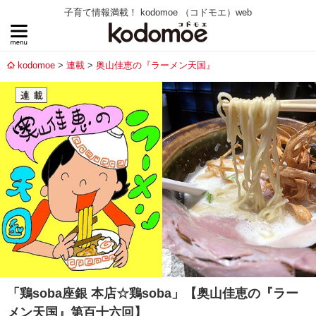
子育て情報満載！ kodomoe （コドモエ）web
kodomoe
連載
奥山佳恵の『ラーメン天国』
「鶏soba座銀 本店☆鶏soba」【奥山佳恵の『ラー
メン天国』第百十六回】