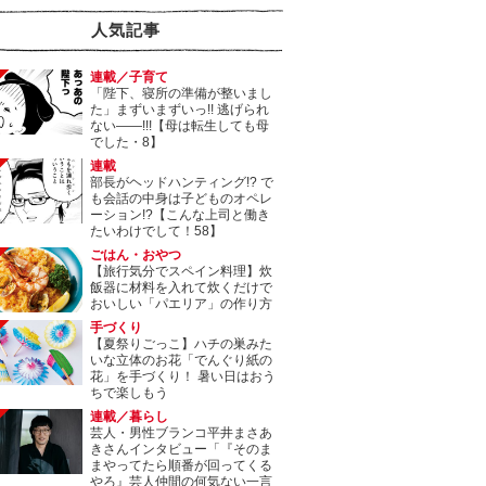
人気記事
連載／子育て
「陛下、寝所の準備が整いまし
た」まずいまずいっ!! 逃げられ
ない――!!!【母は転生しても母
でした・8】
連載
部長がヘッドハンティング!? で
も会話の中身は子どものオペレ
ーション!?【こんな上司と働き
たいわけでして！58】
ごはん・おやつ
【旅行気分でスペイン料理】炊
飯器に材料を入れて炊くだけで
おいしい「パエリア」の作り方
手づくり
【夏祭りごっこ】ハチの巣みた
いな立体のお花「でんぐり紙の
花」を手づくり！ 暑い日はおう
ちで楽しもう
連載／暮らし
芸人・男性ブランコ平井まさあ
きさんインタビュー「『そのま
まやってたら順番が回ってくる
やろ』芸人仲間の何気ない一言