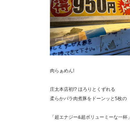
肉らぁめん!
庄太本店初!? ほろりとくずれる
柔らかバラ肉煮豚をドーンッと5枚の
「超エナジー&超ボリューミーな一杯」