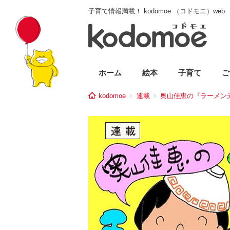
子育て情報満載！ kodomoe （コドモエ）web
ホーム
絵本
子育て
ご
kodomoe
連載
奥山佳恵の『ラーメン