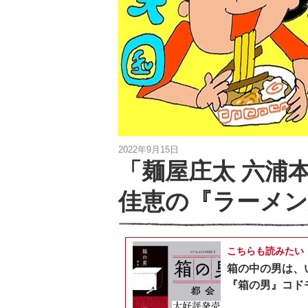
2022年9月15日
「麺屋庄太 六浦
佳恵の『ラーメン
こちらも読みたい
箱の中の男は、
『箱の男』コドモ