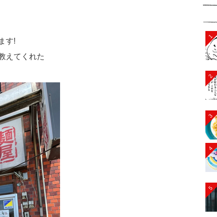
1
ます!
教えてくれた
2
3
4
5