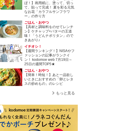
ぼ！】画用紙に、塗って、切っ
て、貼って完成！ 夏を彩る元気
なお花「カラフルサンフラワ
ー」の作り方
ごはん・おやつ
【具材と調味料をのせてレンチ
ン】ケチャップ×バターの王道
味！「うどんナポリタン」ので
きあがり♪
イチオシ！
【週間ランキング！】NISAやフ
ァッションの記事がランクイ
ン！ kodomoe web 7月19日～
25日の週間TOP5★
ごはん・おやつ
【簡単！時短！】あと一品欲し
いときにおすすめの「卵とレタ
スの炒めもの」のレシピ
もっと見る