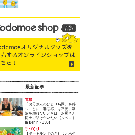
最新記事
連載
「お母さんのひとり時間」を持
つことに「罪悪感」は不要。家
族を頼れないときは、お母さん
同士で助け合いたい【タベコト
in Berlin・130】
手づくり
【ボーネルンドのきせつとあそ