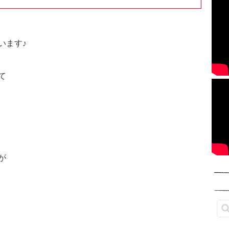
います♪
て
が