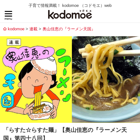
子育て情報満載！ kodomoe （コドモエ）web
kodomoe
連載
奥山佳恵の『ラーメン天国』
「らすた☆らすた麺」【奥山佳恵の『ラーメン天
国』第四十八回】