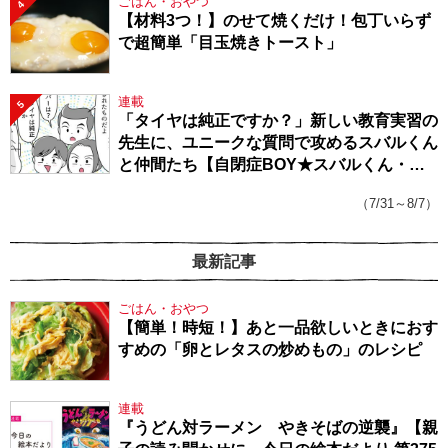
ごはん・おやつ
4
【材料3つ！】のせて焼くだけ！包丁いらず
で超簡単「目玉焼きトースト」
連載
5
「タイヤは純正ですか？」新しい教育実習の
先生に、ユニークな質問で攻めるスバルくん
と仲間たち【自閉症BOY★スバルくん・
143】
（7/31～8/7）
最新記事
ごはん・おやつ
【簡単！時短！】あと一品欲しいときにおす
すめの「卵とレタスの炒めもの」のレシピ
連載
『うどん対ラーメン やきそばの逆襲』【親