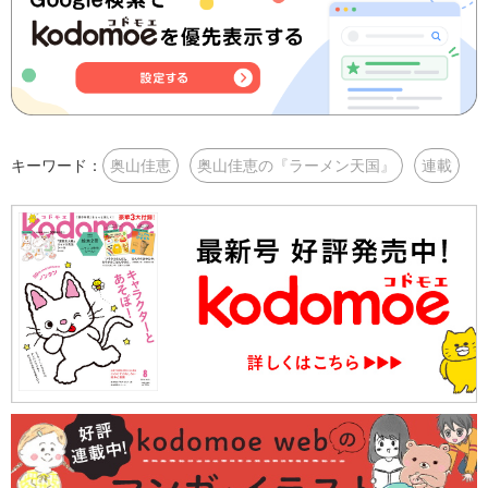
キーワード：
奥山佳恵
奥山佳恵の『ラーメン天国』
連載