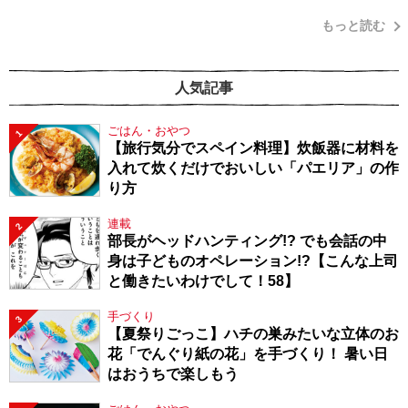
もっと読む
人気記事
ごはん・おやつ
1
【旅行気分でスペイン料理】炊飯器に材料を
入れて炊くだけでおいしい「パエリア」の作
り方
連載
2
部長がヘッドハンティング!? でも会話の中
身は子どものオペレーション!?【こんな上司
と働きたいわけでして！58】
手づくり
3
【夏祭りごっこ】ハチの巣みたいな立体のお
花「でんぐり紙の花」を手づくり！ 暑い日
はおうちで楽しもう