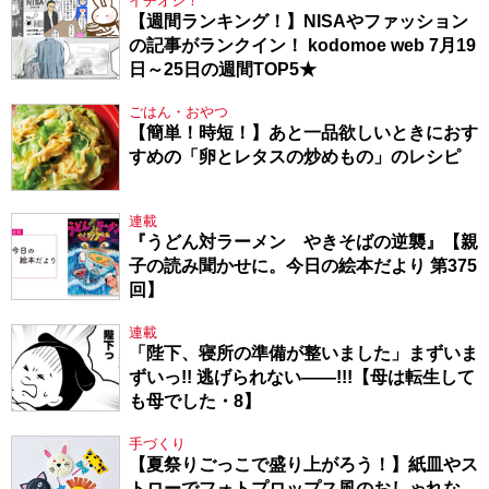
イチオシ！
【週間ランキング！】NISAやファッション
の記事がランクイン！ kodomoe web 7月19
日～25日の週間TOP5★
ごはん・おやつ
【簡単！時短！】あと一品欲しいときにおす
すめの「卵とレタスの炒めもの」のレシピ
連載
『うどん対ラーメン やきそばの逆襲』【親
子の読み聞かせに。今日の絵本だより 第375
回】
連載
「陛下、寝所の準備が整いました」まずいま
ずいっ!! 逃げられない――!!!【母は転生して
も母でした・8】
手づくり
【夏祭りごっこで盛り上がろう！】紙皿やス
トローでフォトプロップス風のおしゃれな