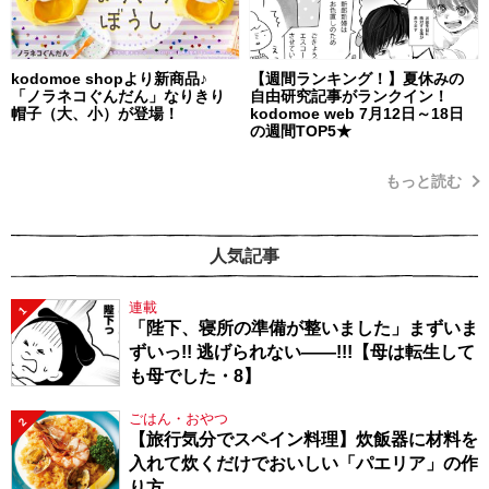
kodomoe shopより新商品♪
【週間ランキング！】夏休みの
「ノラネコぐんだん」なりきり
自由研究記事がランクイン！
帽子（大、小）が登場！
kodomoe web 7月12日～18日
の週間TOP5★
もっと読む
人気記事
連載
1
「陛下、寝所の準備が整いました」まずいま
ずいっ!! 逃げられない――!!!【母は転生して
も母でした・8】
ごはん・おやつ
2
【旅行気分でスペイン料理】炊飯器に材料を
入れて炊くだけでおいしい「パエリア」の作
り方