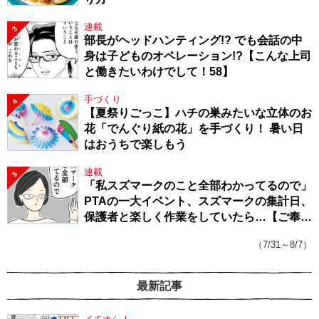
連載
3
部長がヘッドハンティング!? でも会話の中
身は子どものオペレーション!?【こんな上司
と働きたいわけでして！58】
手づくり
4
【夏祭りごっこ】ハチの巣みたいな立体のお
花「でんぐり紙の花」を手づくり！ 暑い日
はおうちで楽しもう
連載
5
「私スズマークのこと全部わかってるので」
PTAの一大イベント、スズマークの集計日、
保護者と楽しく作業をしていたら…【ご奉仕
戦隊★PTA・19】
（7/31～8/7）
最新記事