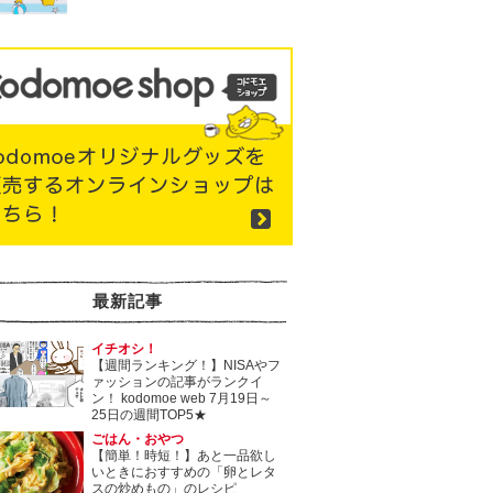
最新記事
イチオシ！
【週間ランキング！】NISAやフ
ァッションの記事がランクイ
ン！ kodomoe web 7月19日～
25日の週間TOP5★
ごはん・おやつ
【簡単！時短！】あと一品欲し
いときにおすすめの「卵とレタ
スの炒めもの」のレシピ