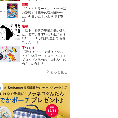
連載
『うどん対ラーメン やきそば
の逆襲』【親子の読み聞かせ
に。今日の絵本だより 第375
回】
連載
「陛下、寝所の準備が整いまし
た」まずいまずいっ!! 逃げられ
ない――!!!【母は転生しても母
でした・8】
手づくり
【夏祭りごっこで盛り上がろ
う！】紙皿やストローでフォト
プロップス風のおしゃれな「お
めん」の作り方
もっと見る