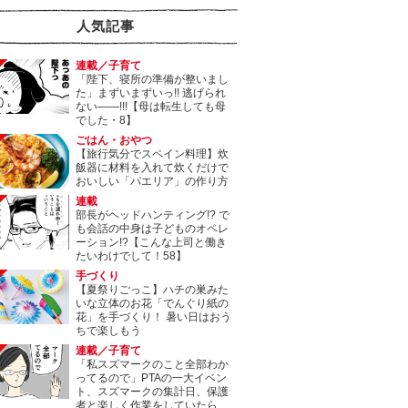
人気記事
連載／子育て
「陛下、寝所の準備が整いまし
た」まずいまずいっ!! 逃げられ
ない――!!!【母は転生しても母
でした・8】
ごはん・おやつ
【旅行気分でスペイン料理】炊
飯器に材料を入れて炊くだけで
おいしい「パエリア」の作り方
連載
部長がヘッドハンティング!? で
も会話の中身は子どものオペレ
ーション!?【こんな上司と働き
たいわけでして！58】
手づくり
【夏祭りごっこ】ハチの巣みた
いな立体のお花「でんぐり紙の
花」を手づくり！ 暑い日はおう
ちで楽しもう
連載／子育て
「私スズマークのこと全部わか
ってるので」PTAの一大イベン
ト、スズマークの集計日、保護
者と楽しく作業をしていたら…