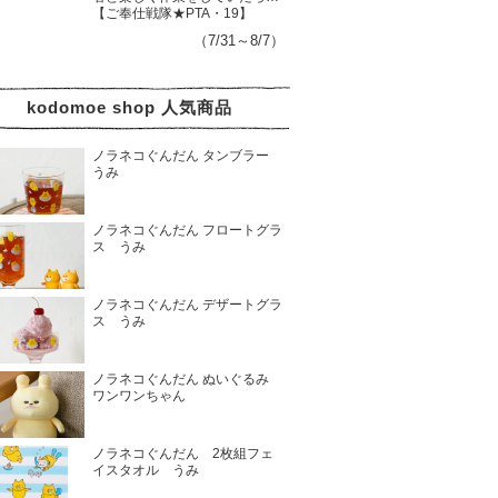
【ご奉仕戦隊★PTA・19】
（7/31～8/7）
kodomoe shop 人気商品
ノラネコぐんだん タンブラー
うみ
ノラネコぐんだん フロートグラ
ス うみ
ノラネコぐんだん デザートグラ
ス うみ
ノラネコぐんだん ぬいぐるみ
ワンワンちゃん
ノラネコぐんだん 2枚組フェ
イスタオル うみ