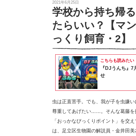
2021年6月25日
学校から持ち帰
たらいい？【マ
っくり飼育・2】
こちらも読みたい
『DJうんち』7
せ
虫は正直苦手。でも、我が子を虫嫌い
尊重してあげたい……。そんな葛藤を
「おっかなびっくりポイント」を交え
は、足立区生物園の解説員・金井田美