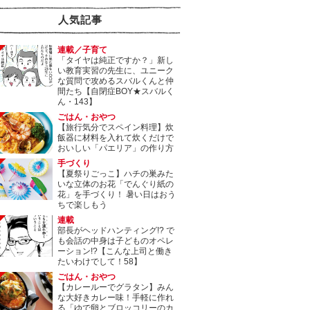
人気記事
連載／子育て
「タイヤは純正ですか？」新し
い教育実習の先生に、ユニーク
な質問で攻めるスバルくんと仲
間たち【自閉症BOY★スバルく
ん・143】
ごはん・おやつ
【旅行気分でスペイン料理】炊
飯器に材料を入れて炊くだけで
おいしい「パエリア」の作り方
手づくり
【夏祭りごっこ】ハチの巣みた
いな立体のお花「でんぐり紙の
花」を手づくり！ 暑い日はおう
ちで楽しもう
連載
部長がヘッドハンティング!? で
も会話の中身は子どものオペレ
ーション!?【こんな上司と働き
たいわけでして！58】
ごはん・おやつ
【カレールーでグラタン】みん
な大好きカレー味！手軽に作れ
る「ゆで卵とブロッコリーのカ