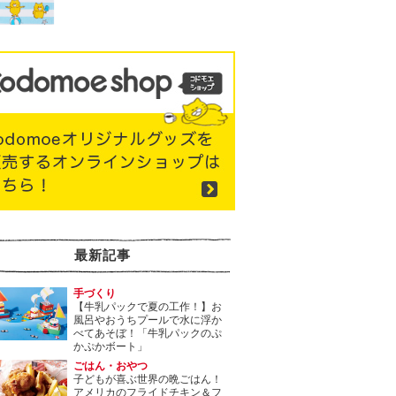
最新記事
手づくり
【牛乳パックで夏の工作！】お
風呂やおうちプールで水に浮か
べてあそぼ！「牛乳パックのぷ
かぷかボート」
ごはん・おやつ
子どもが喜ぶ世界の晩ごはん！
アメリカのフライドチキン＆フ