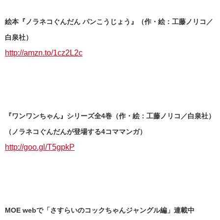
絵本『ノラネコぐんだん パンこうじょう』（作・絵：工藤ノリコ／
白泉社）
http://amzn.to/1cz2L2c
『ワンワンちゃん』シリーズ全4巻（作・絵：工藤ノリコ／白泉社）
（ノラネコぐんだんが登場する4コママンガ）
http://goo.gl/T5gpkP
MOE webで「さすらいのコックちゃんジャングル編」連載中