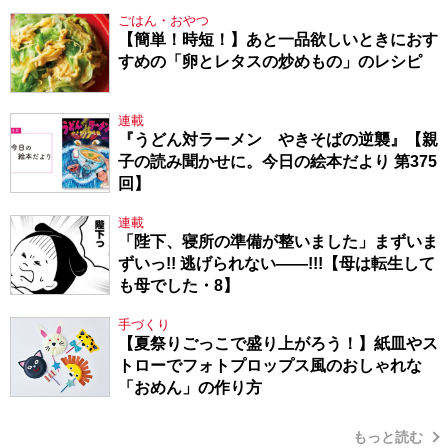
ごはん・おやつ
【簡単！時短！】あと一品欲しいときにおす
すめの「卵とレタスの炒めもの」のレシピ
連載
『うどん対ラーメン やきそばの逆襲』【親
子の読み聞かせに。今日の絵本だより 第375
回】
連載
「陛下、寝所の準備が整いました」まずいま
ずいっ!! 逃げられない――!!!【母は転生して
も母でした・8】
手づくり
【夏祭りごっこで盛り上がろう！】紙皿やス
トローでフォトプロップス風のおしゃれな
「おめん」の作り方
もっと読む