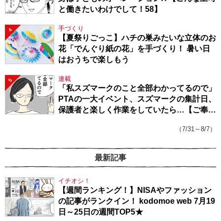
と働きたいわけでして！58】
手づくり
4
【夏祭りごっこ】ハチの巣みたいな立体のお
花「でんぐり紙の花」を手づくり！ 暑い日
はおうちで楽しもう
連載
5
「私スズマークのこと全部わかってるので」
PTAの一大イベント、スズマークの集計日、
保護者と楽しく作業をしていたら…【ご奉仕
戦隊★PTA・19】
（7/31～8/7）
最新記事
イチオシ！
【週間ランキング！】NISAやファッション
の記事がランクイン！ kodomoe web 7月19
日～25日の週間TOP5★