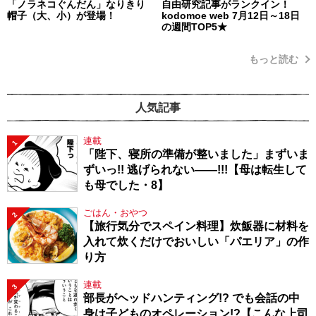
「ノラネコぐんだん」なりきり
自由研究記事がランクイン！
帽子（大、小）が登場！
kodomoe web 7月12日～18日
の週間TOP5★
もっと読む
人気記事
連載
1
「陛下、寝所の準備が整いました」まずいま
ずいっ!! 逃げられない――!!!【母は転生して
も母でした・8】
ごはん・おやつ
2
【旅行気分でスペイン料理】炊飯器に材料を
入れて炊くだけでおいしい「パエリア」の作
り方
連載
3
部長がヘッドハンティング!? でも会話の中
身は子どものオペレーション!?【こんな上司