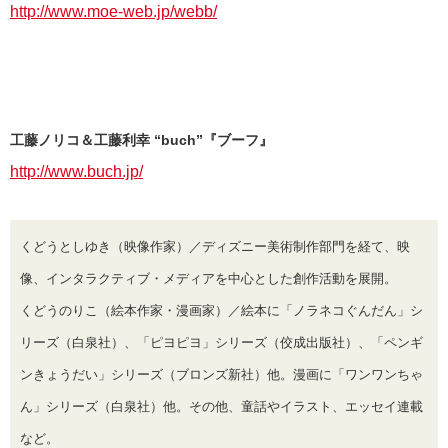
http://www.moe-web.jp/webb/
工藤ノリコ＆工藤利幸 “buch”『ブーフ』
http://www.buch.jp/
くどうとしゆき（映像作家）／ディズニー美術制作部門を経て、映
像、インタラクティブ・メディアを中心とした創作活動を展開。
くどうのりこ（絵本作家・漫画家）／絵本に「ノラネコぐんだん」シ
リーズ（白泉社）、「ピヨピヨ」シリーズ（佼成出版社）、「ペンギ
ンきょうだい」シリーズ（ブロンズ新社）他。漫画に「ワンワンちゃ
ん」シリーズ（白泉社）他。その他、童話やイラスト、エッセイ連載
など。