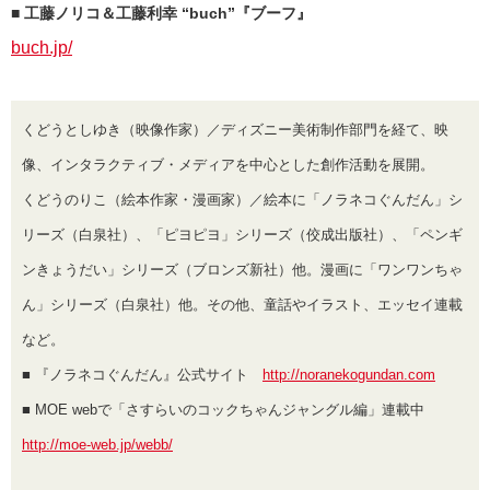
■ 工藤ノリコ＆工藤利幸 “buch”『ブーフ』
buch.jp/
くどうとしゆき（映像作家）／ディズニー美術制作部門を経て、映
像、インタラクティブ・メディアを中心とした創作活動を展開。
くどうのりこ（絵本作家・漫画家）／絵本に「ノラネコぐんだん」シ
リーズ（白泉社）、「ピヨピヨ」シリーズ（佼成出版社）、「ペンギ
ンきょうだい」シリーズ（ブロンズ新社）他。漫画に「ワンワンちゃ
ん」シリーズ（白泉社）他。その他、童話やイラスト、エッセイ連載
など。
■ 『ノラネコぐんだん』公式サイト
http://noranekogundan.com
■ MOE webで「さすらいのコックちゃんジャングル編」連載中
http://moe-web.jp/webb/