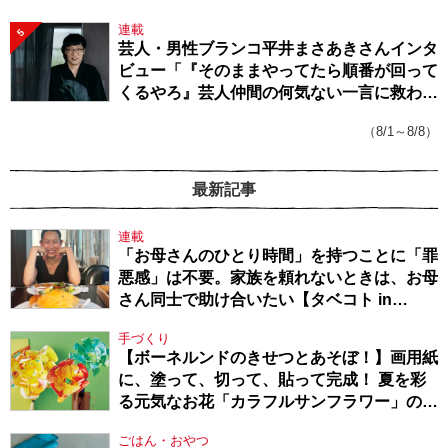
連載
5
芸人・男性ブランコ平井まさあきさんインタ
ビュー「『そのままやってたら順番が回って
くるやろ』芸人仲間の何気ない一言に救われ
てきたから、頑張れる」
（8/1～8/8）
最新記事
連載
「お母さんのひとり時間」を持つことに「罪
悪感」は不要。家族を頼れないときは、お母
さん同士で助け合いたい【タベコト in
Berlin・130】
手づくり
【ボーネルンドのきせつとあそぼ！】画用紙
に、塗って、切って、貼って完成！ 夏を彩
る元気なお花「カラフルサンフラワー」の作
り方
ごはん・おやつ