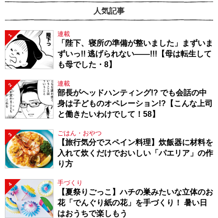
人気記事
連載
1
「陛下、寝所の準備が整いました」まずいま
ずいっ!! 逃げられない――!!!【母は転生して
も母でした・8】
連載
2
部長がヘッドハンティング!? でも会話の中
身は子どものオペレーション!?【こんな上司
と働きたいわけでして！58】
ごはん・おやつ
3
【旅行気分でスペイン料理】炊飯器に材料を
入れて炊くだけでおいしい「パエリア」の作
り方
手づくり
4
【夏祭りごっこ】ハチの巣みたいな立体のお
花「でんぐり紙の花」を手づくり！ 暑い日
はおうちで楽しもう