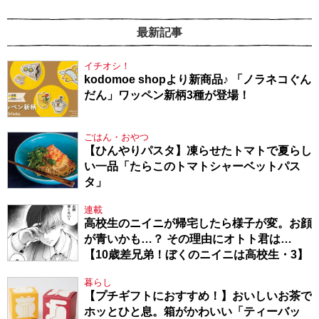
最新記事
イチオシ！
kodomoe shopより新商品♪ 「ノラネコぐん
だん」ワッペン新柄3種が登場！
ごはん・おやつ
【ひんやりパスタ】凍らせたトマトで夏らし
い一品「たらこのトマトシャーベットパス
タ」
連載
高校生のニイニが帰宅したら様子が変。お顔
が青いかも…？ その理由にオトト君は…
【10歳差兄弟！ぼくのニイニは高校生・3】
暮らし
【プチギフトにおすすめ！】おいしいお茶で
ホッとひと息。箱がかわいい「ティーバッ