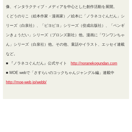
像、インタラクティブ・メディアを中心とした創作活動を展開。
くどうのりこ（絵本作家・漫画家）／絵本に「ノラネコぐんだん」シ
リーズ（白泉社）、「ピヨピヨ」シリーズ（佼成出版社）、「ペンギ
ンきょうだい」シリーズ（ブロンズ新社）他。漫画に「ワンワンちゃ
ん」シリーズ（白泉社）他。その他、童話やイラスト、エッセイ連載
など。
■ 『ノラネコぐんだん』公式サイト
http://noranekogundan.com
■ MOE webで「さすらいのコックちゃんジャングル編」連載中
http://moe-web.jp/webb/