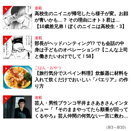
連載
2
高校生のニイニが帰宅したら様子が変。お顔
が青いかも…？ その理由にオトト君は…
【10歳差兄弟！ぼくのニイニは高校生・3】
連載
3
部長がヘッドハンティング!? でも会話の中
身は子どものオペレーション!?【こんな上司
と働きたいわけでして！58】
ごはん・おやつ
4
【旅行気分でスペイン料理】炊飯器に材料を
入れて炊くだけでおいしい「パエリア」の作
り方
連載
5
芸人・男性ブランコ平井まさあきさんインタ
ビュー「『そのままやってたら順番が回って
くるやろ』芸人仲間の何気ない一言に救われ
てきたから、頑張れる」
（8/3～8/10）