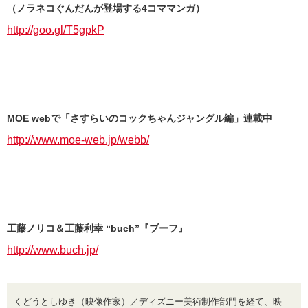
（ノラネコぐんだんが登場する4コママンガ）
http://goo.gl/T5gpkP
MOE webで「さすらいのコックちゃんジャングル編」連載中
http://www.moe-web.jp/webb/
工藤ノリコ＆工藤利幸 “buch”『ブーフ』
http://www.buch.jp/
くどうとしゆき（映像作家）／ディズニー美術制作部門を経て、映